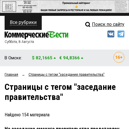
Все рубрики
Поиск по сайту
ПОЛИТИКА
Свежий выпуск
Медиа
ФИНАНСЫ
Суббота, 8 Августа
Кто есть кто
НЕДВИЖИМОСТЬ
В Омске:
$ 82,1665
€ 94,8366
Интервью
БИЗНЕС
Главная
→
Страницы c тегом "заседание правительства"
Мнения
ОБЩЕСТВО
Страницы c тегом "заседание
Рейтинги
ЗАКОН
правительства"
Блоги
НОВОСТИ КОМПАНИЙ
Архив
Найдено
154
материала
ПРОИСШЕСТВИЯ
На заседание омского правительства представлен
СТИЛЬ ЖИЗНИ