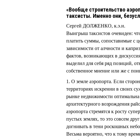
«Вообще строительство аэро
таксисты. Именно они, безусл
Сергей ДОЛЖЕНКО, к.э.н.
Выигрыш таксистов очевиден: что
платить суммы, сопоставимые с ц
зависимости от алчности и капри
фактов, возникающих в дискуссия
выделил для себя ряд позиций, о
собственное мнение или же с по
1. О земле аэропорта. Если сторо
территориях искренни в своих су
рынке недвижимости оптимальна д
архитектурного возрождения райо
аэропорта стремятся к росту суп
пустых землях, то это совсем друг
догнивать в тени роскошных небо
Весьма вероятно, что к тому вре