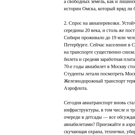
а свободных земель, как и лишних
истории Омска, который вряд ли б
2. Спрос на авиаперевозки. Усто
середины 20 века, и столь же по
Сибири проживало до 19 млн чело
Петербурге. Сейчас население в 
на транспорте существенно снизи
билета и средняя заработная плат
70-е годы авиабилет в Москву сто
Студенты летали посмотреть Москв
Железнодорожный транспорт терял
Аэрофлота.
Сегодня авиатранспорт вновь ста
инфраструктуры, в том числе и тр
очереди в детсады — все обсуждаю
авиабилетами? Приезжайте в аэроп
скучающая охрана, технички, уб