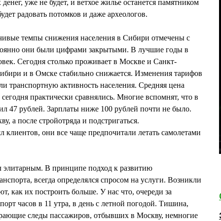
 денег, уже не будет, и ветхое жилье останется памятником
удет радовать потомков и даже археологов.
йчивые темпы снижения населения в Сибири отмечены с
стоянно они были цифрами закрытыми. В лучшие годы в
век. Сегодня столько проживает в Москве и Санкт-
Сибири и в Омске стабильно снижается. Изменения тарифов
ли транспортную активность населения. Средняя цена
а сегодня практически сравнялись. Многие вспомнят, что в
ил 47 рублей. Зарплаты ниже 100 рублей почти не было.
у, а после стройотряда и подстригаться.
 клиентов, они все чаще предпочитали летать самолетами
л элитарным. В принципе подход к развитию
анспорта, всегда определялся спросом на услуги. Возникли
т, как их построить больше. У нас что, очереди за
орт часов в 11 утра, в день с летной погодой. Тишина,
ирающие следы пассажиров, отбывших в Москву, немногие