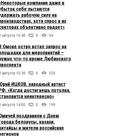
«Некоторые компании даже в
убыток себе пытаются
удержать рабочую силу на
производствах, хотя спрос в их
секторах объективно падает»
8 августа 16:45
0
94
В Омске остро встал запрос на
площадки для мероприятий –
нужно что-то кроме Любинского
проспекта
8 августа 15:30
0
220
Юрий ИЦКОВ, народный артист
РФ: «Когда достигаешь потолка,
становится неинтересно»
8 августа 14:00
0
199
Омичей поздравили с Днем
города белорусы, казахи,
китайцы и жители российских
регионов