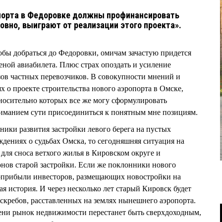
порта в Федоровке должны профинансировать
овно, выиграют от реализации этого проекта».
бы добраться до Федоровки, омичам зачастую придется
еной авиабилета. Плюс страх опоздать и усиление
зов частных перевозчиков. В совокупности мнений и
х о проекте строительства нового аэропорта в Омске,
тносительно которых все же могу сформулировать
ниманием сути присоединиться к понятным мне позициям.
нники развития застройки левого берега на пустых
ждениях о судьбах Омска, то сегодняшняя ситуация на
ля сноса ветхого жилья в Кировском округе и
нов старой застройки. Если же поклонники нового
ерприбыли инвесторов, размещающих новостройки на
ая история. И через несколько лет старый Кировск будет
скребов, расставленных на землях нынешнего аэропорта.
мени рынок недвижимости перестанет быть сверхдоходным,