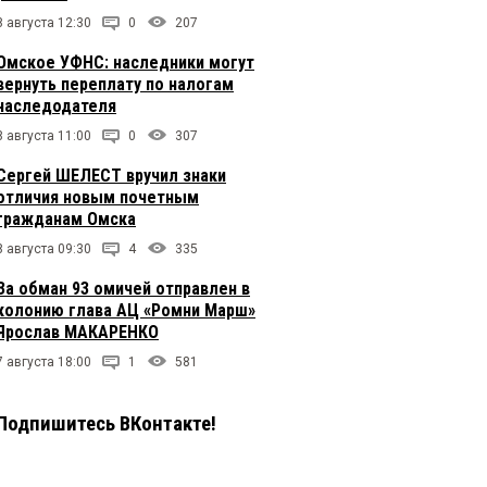
8 августа 12:30
0
207
Омское УФНС: наследники могут
вернуть переплату по налогам
наследодателя
8 августа 11:00
0
307
Сергей ШЕЛЕСТ вручил знаки
отличия новым почетным
гражданам Омска
8 августа 09:30
4
335
За обман 93 омичей отправлен в
колонию глава АЦ «Ромни Марш»
Ярослав МАКАРЕНКО
7 августа 18:00
1
581
Подпишитесь ВКонтакте!