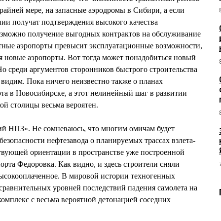
крайней мере, на запасные аэродромы в Сибири, а если
нии получат подтверждения высокого качества
возможно получение выгодных контрактов на обслуживание
зитные аэропорты превысит эксплуатационные возможности,
я новые аэропорты. Вот тогда может понадобиться новый
о среди аргументов сторонников быстрого строительства
 видим. Пока ничего неизвестно также о планах
рта в Новосибирске, а этот нелинейный шаг в развитии
ой столицы весьма вероятен.
 НПЗ». Не сомневаюсь, что многим омичам будет
безопасности нефтезавода о планируемых трассах взлета-
твующей ориентации в пространстве уже построенной
орта Федоровка. Как видно, и здесь строители сняли
высокооплаченное. В мировой истории техногенных
сравнительных уровней последствий падения самолета на
омплекс с весьма вероятной детонацией соседних