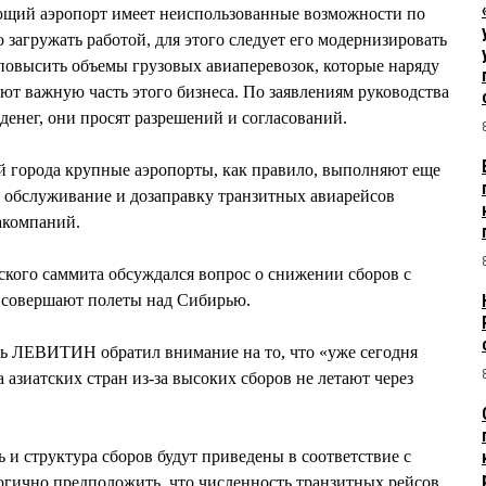
ующий аэропорт имеет неиспользованные возможности по
 загружать работой, для этого следует его модернизировать
 повысить объемы грузовых авиаперевозок, которые наряду
яют важную часть этого бизнеса. По заявлениям руководства
 денег, они просят разрешений и согласований.
й города крупные аэропорты, как правило, выполняют еще
 обслуживание и дозаправку транзитных авиарейсов
акомпаний.
йского саммита обсуждался вопрос о снижении сборов с
 совершают полеты над Сибирью.
ь ЛЕВИТИН обратил внимание на то, что «уже сегодня
азиатских стран из-за высоких сборов не летают через
ь и структура сборов будут приведены в соответствие с
гично предположить, что численность транзитных рейсов