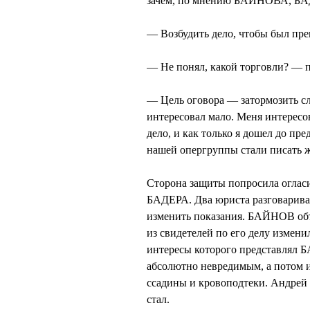
зачем, по мнению БАЙНОВА, БАД
— Возбудить дело, чтобы был пре
— Не понял, какой торговли? — п
— Цель оговора — затормозить сл
интересовал мало. Меня интересова
дело, и как только я дошел до пр
нашей опергруппы стали писать ж
Сторона защиты попросила огла
БАДЕРА. Два юриста разговаривал
изменить показания. БАЙНОВ объя
из свидетелей по его делу измени
интересы которого представлял Б
абсолютно невредимым, а потом и
ссадины и кровоподтеки. Андрей
стал.