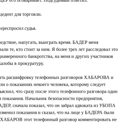
ЕР его оговаривает. Подсудимый ответил:
цедент для торговли.
ереспросил судья.
едствие, напугать, выиграть время. БАДЕР меня
ли те, кто стоит за ним. Я более трех лет расследовал это
еднамеренного банкротства, на меня и других участников
алобы в прокуратуру.
сить расшифровку телефонных разговоров ХАБАРОВА и
и о показаниях некоего человека, которому следует
снил, что сразу после этого телефонного разговора один
л показания. Начальник безопасности предприятия,
АДЕР, сначала показал, что он забрал адвоката из УБОПА
зменил показания и сказал, что на лице у БАДЕРА были
 ХАБАРОВ этот телефонный разговор комментировать не