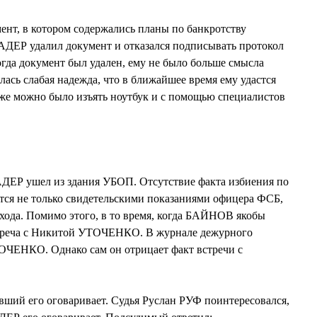
нт, в котором содержались планы по банкротству
АДЕР удалил документ и отказался подписывать протокол
огда документ был удален, ему не было больше смысла
алась слабая надежда, что в ближайшее время ему удастся
 уже можно было изъять ноутбук и с помощью специалистов
АДЕР ушел из здания УБОП. Отсутствие факта избиения по
я не только свидетельскими показаниями офицера ФСБ,
хода. Помимо этого, в то время, когда БАЙНОВ якобы
стреча с Никитой УТОЧЕНКО. В журнале дежурного
ОЧЕНКО. Однако сам он отрицает факт встречи с
вший его оговаривает. Судья Руслан РУФ поинтересовался,