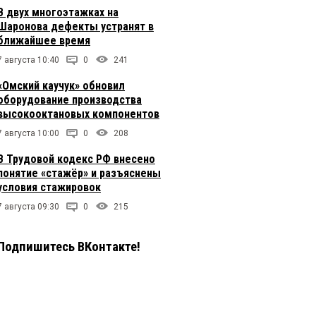
В двух многоэтажках на
Шаронова дефекты устранят в
ближайшее время
7 августа 10:40
0
241
«Омский каучук» обновил
оборудование производства
высокооктановых компонентов
7 августа 10:00
0
208
В Трудовой кодекс РФ внесено
понятие «стажёр» и разъяснены
условия стажировок
7 августа 09:30
0
215
Подпишитесь ВКонтакте!