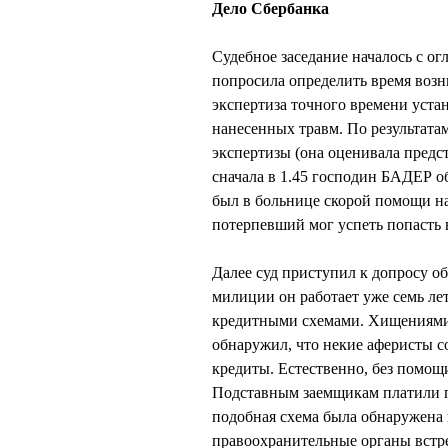
Дело Сбербанка
Судебное заседание началось с о
попросила определить время воз
экспертиза точного времени устан
нанесенных травм. По результатам
экспертизы (она оценивала предс
сначала в 1.45 господин БАДЕР об
был в больнице скорой помощи на 
потерпевший мог успеть попасть в
Далее суд приступил к допросу о
милиции он работает уже семь лет
кредитными схемами. Хищениями
обнаружил, что некие аферисты с
кредиты. Естественно, без помощи
Подставным заемщикам платили по
подобная схема была обнаружена 
правоохранительные органы встр