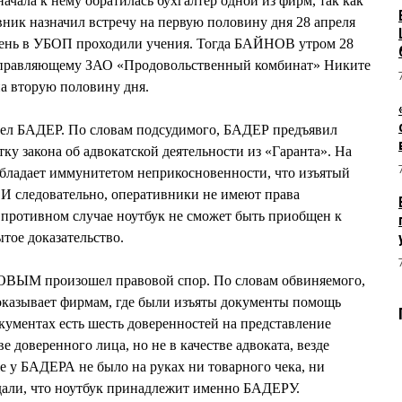
ала к нему обратилась бухгалтер одной из фирм, так как
вник назначил встречу на первую половину дня 28 апреля
т день в УБОП проходили учения. Тогда БАЙНОВ утром 28
управляющему ЗАО «Продовольственный комбинат» Никите
а вторую половину дня.
л БАДЕР. По словам подсудимого, БАДЕР предъявил
тку закона об адвокатской деятельности из «Гаранта». На
 обладает иммунитетом неприкосновенности, что изъятый
. И следовательно, оперативники не имеют права
В противном случае ноутбук не сможет быть приобщен к
тое доказательство.
ЫМ произошел правовой спор. По словам обвиняемого,
оказывает фирмам, где были изъяты документы помощь
окументах есть шесть доверенностей на представление
е доверенного лица, но не в качестве адвоката, везде
е у БАДЕРА не было на руках ни товарного чека, ни
дали, что ноутбук принадлежит именно БАДЕРУ.