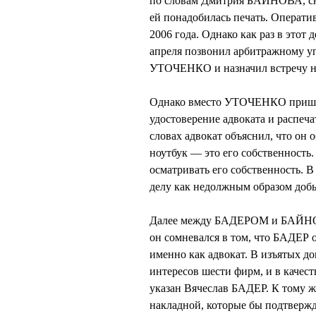
по словам Дмитрия БАЙНОВА, снач
ей понадобилась печать. Операти
2006 года. Однако как раз в это
апреля позвонил арбитражному 
УТОЧЕНКО и назначил встречу н
Однако вместо УТОЧЕНКО прише
удостоверение адвоката и распеча
словах адвокат объяснил, что он
ноутбук — это его собственность
осматривать его собственность. 
делу как недолжным образом добы
Далее между БАДЕРОМ и БАЙНОВ
он сомневался в том, что БАДЕР 
именно как адвокат. В изъятых д
интересов шести фирм, и в качеств
указан Вячеслав БАДЕР. К тому ж
накладной, которые бы подтверж