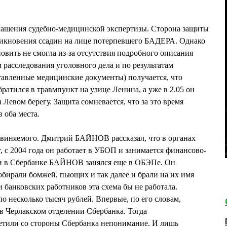
глашения судебно-медицинской экспертизы. Сторона защиты
никновения ссадин на лице потерпевшего БАДЕРА. Однако
овить не смогла из-за отсутствия подробного описания
 расследования уголовного дела и по результатам
тавленные медицинские документы) получается, что
ратился в травмпункт на улице Ленина, а уже в 2.05 он
Левом берегу. Защита сомневается, что за это время
 оба места.
бвиняемого. Дмитрий БАЙНОВ рассказал, что в органах
, с 2004 года он работает в УБОП и занимается финансово-
 в Сбербанке БАЙНОВ занялся еще в ОБЭПе. Он
обирали бомжей, пьющих и так далее и брали на их имя
 банковских работников эта схема бы не работала.
 несколько тысяч рублей. Впервые, по его словам,
в Черлакском отделении Сбербанка. Тогда
етили со стороны Сбербанка непонимание. И лишь