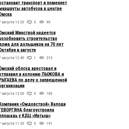
остановит транспорт и поменяет
маршруты автобусов в центре
Омска
7 августа 13:20
0
90
Омский Минстрой надеется
возобновить строительство
дома для дольщиков на 70 лет
Октября в августе
7 августа 12:40
1
215
Омский облсуд арестовал и
отправил в колонию ПЫЖОВА и
РЫГАЕВА по делу о запрещенной
организации
7 августа 12:00
0
185
Компания «Омдорстрой» Валоди
ГЕВОРГЯНА благоустроила
площадь у КДЦ «Иртыш»
7 августа 11:20
0
191