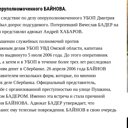
перуполномоченного БАЙНОВА.
е следствие по делу оперуполномоченного УБОП Дмитрия
был допрос подсудимого. Потерпевший Вячеслав БАДЕР на
есы представлял адвокат Андрей ХАБАРОВ.
вышении служебных полномочий против
важным делам УБОП УВД Омской области, капитана
выдвинуто 5 июля 2006 года. До этого оперативник
 а затем и в УБОП в течение более трех лет расследовал
иям денег в Сбербанке. 26 апреля 2006 года БАЙНОВ
тавителем нескольких фирм, которые, по мнению
 в деле Сбербанка. Официальный представитель,
бе с организованной преступностью на улице Пушкина,
вом БАДЕРОМ. Именно эта встреча и стала причиной
рия БАЙНОВА. Адвокат БАДЕР утверждает, что
нес ему телесные повреждения. БАЙНОВ в свою очередь