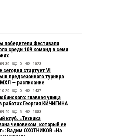
ы победители Фестиваля
ола среди 109 команд в семи
риях
 09:30
0
1023
е сегодня стартует VI
ыш предсезонного турнира
 МХЛ — расписание
 10:20
0
1437
юбинского: главная улица
в работах Георгия КИЧИГИНА
 09:40
5
1883
й клуб. «Техника
зана человеком, который ее
т»: Вадим ОХОТНИКОВ «На