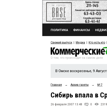
ПОЛИТИКА
ФИНАНСЫ
НЕДВИ
Свежий выпуск
Медиа
Кто есть кто
О том, что происходит на самом деле
В Омске воскресенье, 9 Август
Главная
→
Архив газеты
→
№ 7
Сибирь впала в С
26 февраля 2007 13:48
0
231