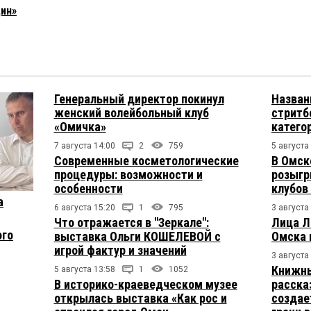
ин»
Генеральный директор покинул
Назван
женский волейбольный клуб
стритб
«Омичка»
катего
7 августа 14:00
2
759
5 августа
Современные косметологические
В Омск
процедуры: возможности и
розыгр
особенности
клубов
а
6 августа 15:20
1
795
3 августа
Что отражается в "Зеркале":
Лица Л
ого
выставка Ольги КОШЕЛЕВОЙ с
Омска 
игрой фактур и значений
3 августа
Книжны
5 августа 13:58
1
1052
В историко-краеведческом музее
расска
открылась выставка «Как рос и
создае