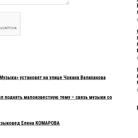
Музыка» установят на улице Чокана Валиханова
л поднять малоизвестную тему – связь музыки со
музыковед Елена КОМАРОВА