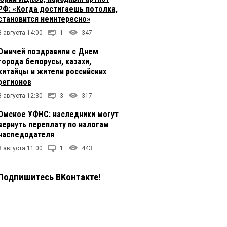
РФ: «Когда достигаешь потолка,
становится неинтересно»
8 августа 14:00
1
347
Омичей поздравили с Днем
города белорусы, казахи,
китайцы и жители российских
регионов
8 августа 12:30
3
317
Омское УФНС: наследники могут
вернуть переплату по налогам
наследодателя
8 августа 11:00
1
443
Подпишитесь ВКонтакте!