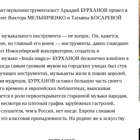
кант-мультиинструменталист Аркадий БУРХАНОВ провел в
коллег Виктора МЕЛЬНИЧЕНКО и Татьяны КОСАРЕВОЙ
узыкального инструмента — не вопрос. Он, кажется,
не, но главный его конек — инструменты, давно сошедшие
нт Новосибирской консерватории, создатель и
й музыки «Insula magica» БУРХАНОВ бесконечно влюблен в
 когда самым громким звуком на городских улицах был стук
вучащих инструментах, музыканты жили в покоях королей,
ам мудрецов, БУРХАНОВ оставил большую часть своего
го времени в европейских библиотеках, выискивая
ается в роли первооткрывателя старинной музыки народам,
, несмотря на плотный график зарубежных гастролей,
лушателя, чем в России, нет нигде. Европа слишком
 это классовая принадлежность. На родине же к искусству