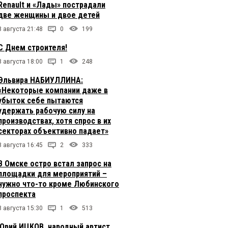
Renault и «Лады» пострадали
две женщины и двое детей
8 августа 21:48
0
199
С Днем строителя!
8 августа 18:00
1
248
Эльвира НАБИУЛЛИНА:
«Некоторые компании даже в
убыток себе пытаются
удержать рабочую силу на
производствах, хотя спрос в их
секторах объективно падает»
8 августа 16:45
2
333
В Омске остро встал запрос на
площадки для мероприятий –
нужно что-то кроме Любинского
проспекта
8 августа 15:30
1
513
Юрий ИЦКОВ, народный артист