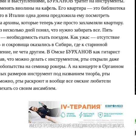
циями и выступлениями, БУРХАНОВ тратит на инструменты.
обменять виолины на кафель. Его квартира — это библиотека
то в Италии одна донна предложила ему посмотреть
а архивы, которые теперь уже просто захламляли квартиру.
 несколько дней понял, что нужно забирать все. Пять
 — необходимость ехать поездом. Как ужас — отсутствие
 и сокровища оказались в Сибири, где к старинной
шение, не чета другим. В Омске БУРХАНОВ как гитарист
нав, что можно делать с инструментом, рты открыли даже
юбопытства на семинар рокеры. А на концерте в Органном
зных размеров инструмент под названием тиорба, рты
зможно, рты раскроют и вообще все омские любители
хать со своим ансамблем.