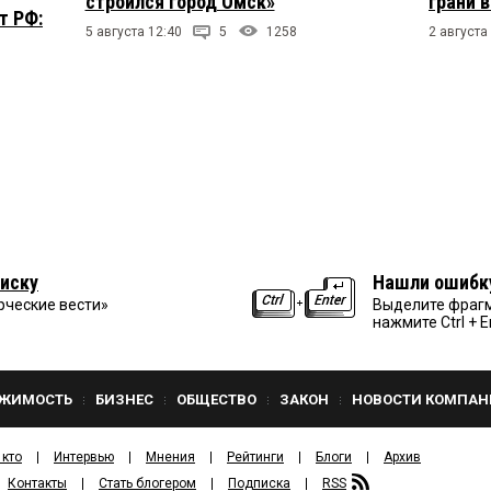
строился город Омск»
грани 
т РФ:
5 августа 12:40
5
1258
2 августа
иску
Нашли ошибк
рческие вести»
Выделите фрагм
нажмите Ctrl + E
ЖИМОСТЬ
БИЗНЕС
ОБЩЕСТВО
ЗАКОН
НОВОСТИ КОМПАН
 кто
Интервью
Мнения
Рейтинги
Блоги
Архив
Контакты
Стать блогером
Подписка
RSS