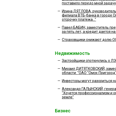
поставило передо мной задачу 
—
Ирина ДЯТЛОВА, руководитель
филиала ВТБ-банка в городе О
отсрочку платежа..."
—
Павел БАБИН, заместитель пре
за пять лет, а кредит дается н
—
Страховщики снижают долю О
Недвижимость
—
Застройщики споткнулись о Л
—
Михаил ДИТЯТКОВСКИЙ, замес
области: "ОАО "Омск-Пригород
—
Инвесторы могут разориться н
—
Александр ГАЛЫНСКИЙ, генера
"Хочется профессионализм и оп
земле"
Бизнес