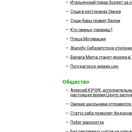
—
Итальянский повар болеет за 
—
Суши в ресторанах Омска
—
Суши-бары правят балом
—
Кто свинье товарищ?
—
Птица Мотивация
—
Жалобу Сибэлитстроя отклони
—
Banana Mama станет якорем в 
—
Посудагород низких цен
Общество
—
Алексей КУЧУК, исполнительны
настоящее время Центр загруж
—
Омские школьники отправятся
—
Статус хаба позволит Федоров
—
Побег малолеток
—
Без рекламных щитов на улице