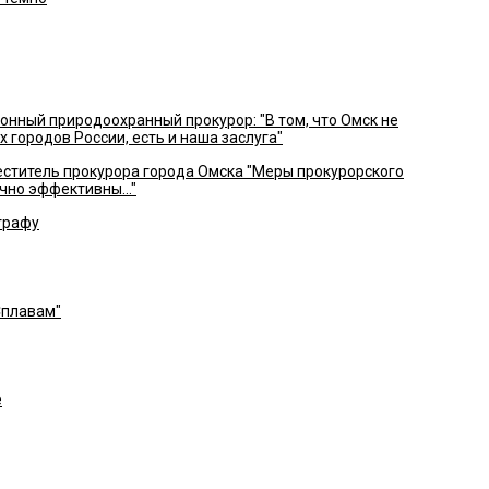
нный природоохранный прокурор: "В том, что Омск не
х городов России, есть и наша заслуга"
ститель прокурора города Омска "Меры прокурорского
чно эффективны..."
трафу
Сплавам"
е