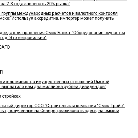
за 2-3 года завоевать 20% рынка"
 группы международных расчетов и валютного контроля
мске:"Используя аккредитив, импортер может получить
дседателя правления Омск-Банка: "Оборудование окупается
а год. Это неправильно"
САГО
ЭП
титель министра имущественных отношений Омской
" выплатило нам два миллиона рублей дивидендов"
а стройках
льный директор ООО "Строительная компания "Омск-Трэйс":
ыт, полученные на Севере, реализовать здесь, на омской