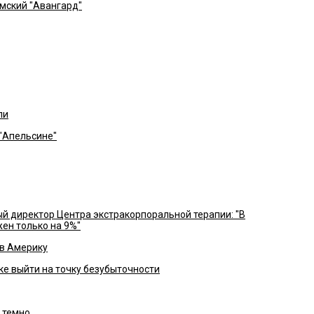
омский "Авангард"
ли
"Апельсине"
й директор Центра экстракорпоральной терапии: "В
ен только на 9%"
 в Америку
ке выйти на точку безубыточности
 темно