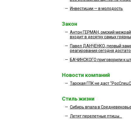
—
Инвестиции — в молодость
Закон
—
Антон ГЕРМАН, омский межрайо
входит в десятку самых грязны
—
Павел ДАНЧЕНКО, первый заме
реагирования сегодня достато
—
БАЧИНСКОГО приговорили к ш
Новости компаний
—
Тарская ГПК не даст "РосСпец
Стиль жизни
—
Сибирь впала в Средневековь
—
Летят перелетные птицы...