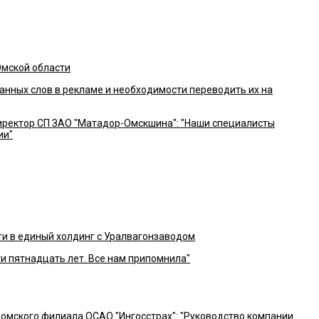
Омской области
анных слов в рекламе и необходимости переводить их на
ректор СП ЗАО "Матадор-Омскшина": "Наши специалисты
ии"
и в единый холдинг с Уралвагонзаводом
ти пятнадцать лет. Все нам припомнила"
омского филиала ОСАО "Ингосстрах": "Руководство компании