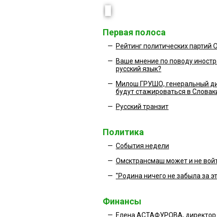
Первая полоса
—
Рейтинг политических партий 
—
Ваше мнение по поводу иностр
русский язык?
—
Милош ГРУШО, генеральный ди
будут стажироваться в Словак
—
Русский транзит
Политика
—
События недели
—
Омсктрансмаш может и не войт
—
"Родина ничего не забыла за э
Финансы
—
Елена АСТАФУРОВА, директор 