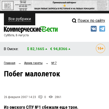
Все рубрики
Поиск по сайту
ПОЛИТИКА
Свежий выпуск
Медиа
ФИНАНСЫ
Суббота, 8 Августа
Кто есть кто
НЕДВИЖИМОСТЬ
В Омске:
$ 82,1665
€ 94,8366
Интервью
БИЗНЕС
Главная
→
Архив газеты
→
№ 7
Мнения
ОБЩЕСТВО
Побег малолеток
Рейтинги
ЗАКОН
Блоги
НОВОСТИ КОМПАНИЙ
Архив
26 февраля 2007 14:23
0
2861
ПРОИСШЕСТВИЯ
Из омского СПУ №1 сбежали еще трое.