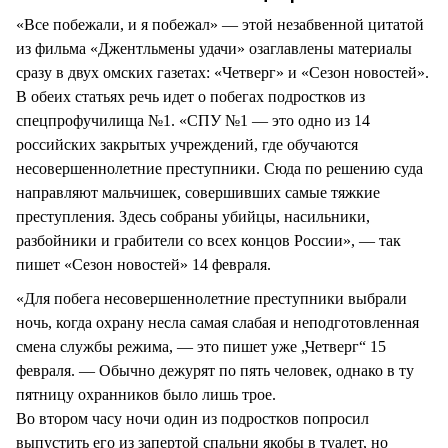
СТИЛЬ ЖИЗНИ
«Все побежали, и я побежал» — этой незабвенной цитатой
из фильма «Джентльмены удачи» озаглавлены материалы
сразу в двух омских газетах: «Четверг» и «Сезон новостей».
В обеих статьях речь идет о побегах подростков из
спецпрофучилища №1. «СПУ №1 — это одно из 14
российских закрытых учреждений, где обучаются
несовершеннолетние преступники. Сюда по решению суда
направляют мальчишек, совершивших самые тяжкие
преступления. Здесь собраны убийцы, насильники,
разбойники и грабители со всех концов России», — так
пишет «Сезон новостей» 14 февраля.
«Для побега несовершеннолетние преступники выбрали
ночь, когда охрану несла самая слабая и неподготовленная
смена службы режима, — это пишет уже „Четверг“ 15
февраля. — Обычно дежурят по пять человек, однако в ту
пятницу охранников было лишь трое.
Во втором часу ночи один из подростков попросил
выпустить его из запертой спальни якобы в туалет, но