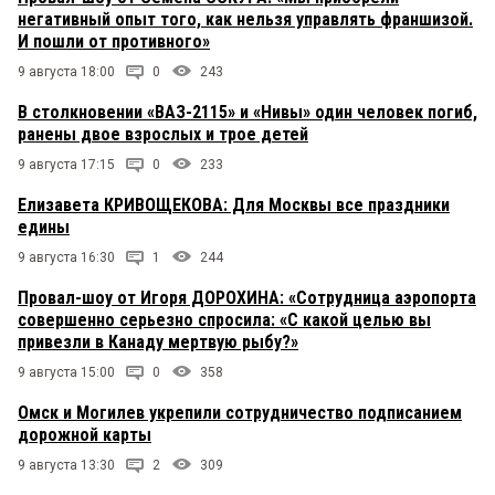
негативный опыт того, как нельзя управлять франшизой.
И пошли от противного»
9 августа 18:00
0
243
В столкновении «ВАЗ-2115» и «Нивы» один человек погиб,
ранены двое взрослых и трое детей
9 августа 17:15
0
233
Елизавета КРИВОЩЕКОВА: Для Москвы все праздники
едины
9 августа 16:30
1
244
Провал-шоу от Игоря ДОРОХИНА: «Сотрудница аэропорта
совершенно серьезно спросила: «С какой целью вы
привезли в Канаду мертвую рыбу?»
9 августа 15:00
0
358
Омск и Могилев укрепили сотрудничество подписанием
дорожной карты
9 августа 13:30
2
309