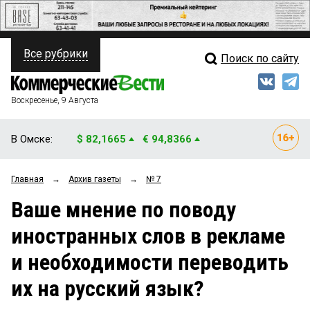
Все рубрики
Поиск по сайту
ПОЛИТИКА
Свежий выпуск
Медиа
ФИНАНСЫ
Воскресенье, 9 Августа
Кто есть кто
НЕДВИЖИМОСТЬ
В Омске:
$ 82,1665
€ 94,8366
Интервью
БИЗНЕС
Главная
→
Архив газеты
→
№ 7
Мнения
ОБЩЕСТВО
Ваше мнение по поводу
Рейтинги
ЗАКОН
иностранных слов в рекламе
Блоги
НОВОСТИ КОМПАНИЙ
и необходимости переводить
Архив
ПРОИСШЕСТВИЯ
их на русский язык?
СТИЛЬ ЖИЗНИ