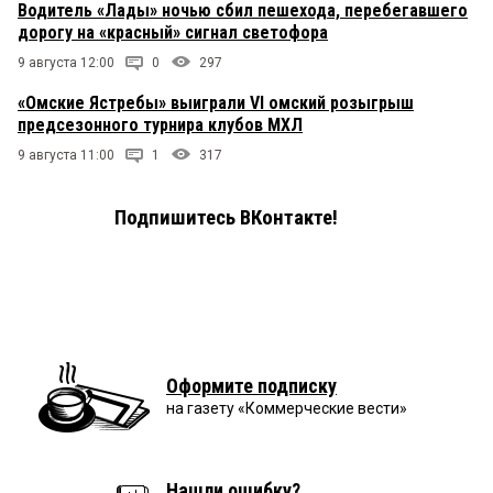
Водитель «Лады» ночью сбил пешехода, перебегавшего
дорогу на «красный» сигнал светофора
9 августа 12:00
0
297
«Омские Ястребы» выиграли VI омский розыгрыш
предсезонного турнира клубов МХЛ
9 августа 11:00
1
317
Подпишитесь ВКонтакте!
Оформите подписку
на газету «Коммерческие вести»
Нашли ошибку?