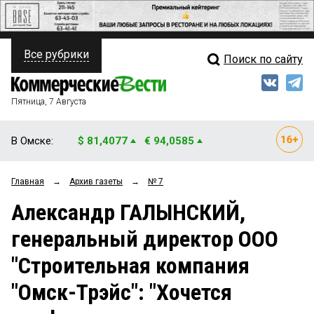
Все рубрики
Поиск по сайту
ПОЛИТИКА
Свежий выпуск
Медиа
ФИНАНСЫ
Пятница, 7 Августа
Кто есть кто
НЕДВИЖИМОСТЬ
В Омске:
$ 81,4077
€ 94,0585
Интервью
БИЗНЕС
Главная
→
Архив газеты
→
№ 7
Мнения
ОБЩЕСТВО
Александр ГАЛЫНСКИЙ,
Рейтинги
ЗАКОН
генеральный директор ООО
Блоги
НОВОСТИ КОМПАНИЙ
"Строительная компания
Архив
ПРОИСШЕСТВИЯ
"Омск-Трэйс": "Хочется