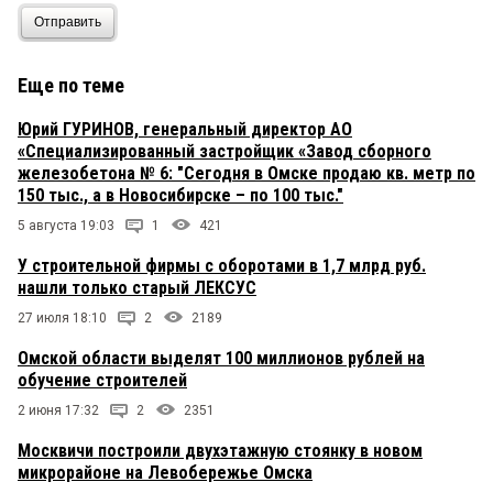
Отправить
Еще по теме
Юрий ГУРИНОВ, генеральный директор АО
«Специализированный застройщик «Завод сборного
железобетона № 6: "Сегодня в Омске продаю кв. метр по
150 тыс., а в Новосибирске – по 100 тыс."
5 августа 19:03
1
421
У строительной фирмы с оборотами в 1,7 млрд руб.
нашли только старый ЛЕКСУС
27 июля 18:10
2
2189
Омской области выделят 100 миллионов рублей на
обучение строителей
2 июня 17:32
2
2351
Москвичи построили двухэтажную стоянку в новом
микрорайоне на Левобережье Омска