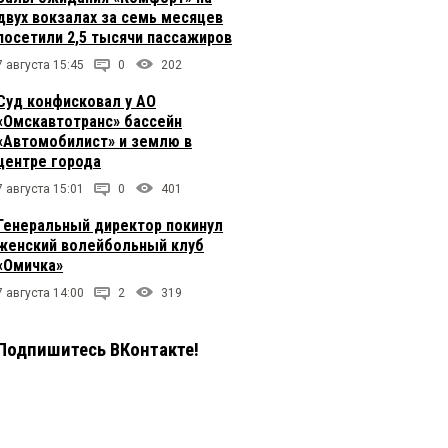
двух вокзалах за семь месяцев
посетили 2,5 тысячи пассажиров
7 августа 15:45
0
202
Суд конфисковал у АО
«Омскавтотранс» бассейн
«Автомобилист» и землю в
центре города
7 августа 15:01
0
401
Генеральный директор покинул
женский волейбольный клуб
«Омичка»
7 августа 14:00
2
319
Подпишитесь ВКонтакте!