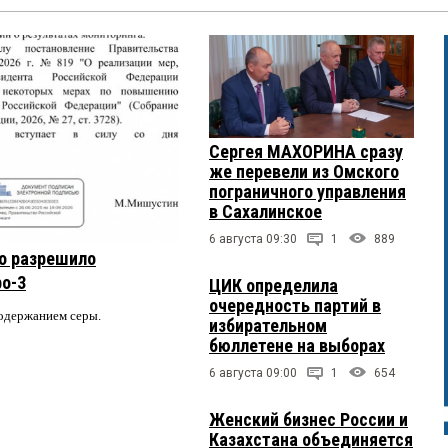
Сергея МАХОРИНА сразу
же перевели из Омского
пограничного управления
в Сахалинское
6 августа 09:30
1
889
о разрешило
ро-3
ЦИК определила
очередность партий в
содержанием серы.
избирательном
бюллетене на выборах
6 августа 09:00
1
654
Женский бизнес России и
Казахстана объединяется