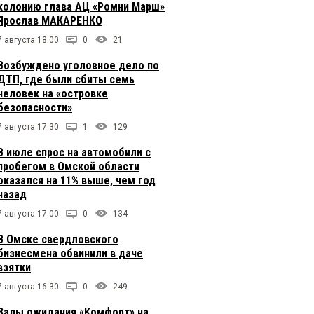
колонию глава АЦ «Ромни Марш»
Ярослав МАКАРЕНКО
7 августа 18:00
0
21
Возбуждено уголовное дело по
ДТП, где были сбиты семь
человек на «островке
безопасности»
7 августа 17:30
1
129
В июле спрос на автомобили с
пробегом в Омской области
оказался на 11% выше, чем год
назад
7 августа 17:00
0
134
В Омске свердловского
бизнесмена обвинили в даче
взятки
7 августа 16:30
0
249
Залы ожидания «Комфорт» на