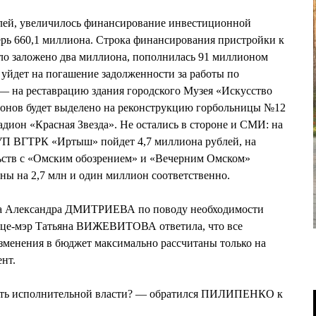
блей, увеличилось финансирование инвестиционной
ерь 660,1 миллиона. Строка финансирования пристройки к
ло заложено два миллиона, пополнилась 91 миллионом
уйдет на погашение задолженности за работы по
— на реставрацию здания городского Музея «Искусство
онов будет выделено на реконструкцию горбольницы №12
адион «Красная Звезда». Не остались в стороне и СМИ: на
УП ВГТРК «Иртыш» пойдет 4,7 миллиона рублей, на
ьств с «Омским обозрением» и «Вечерним Омском»
ы на 2,7 млн и один миллион соответственно.
ра Александра ДМИТРИЕВА по поводу необходимости
ице-мэр Татьяна ВИЖЕВИТОВА ответила, что все
менения в бюджет максимально рассчитаны только на
нт.
рять исполнительной власти? — обратился ПИЛИПЕНКО к