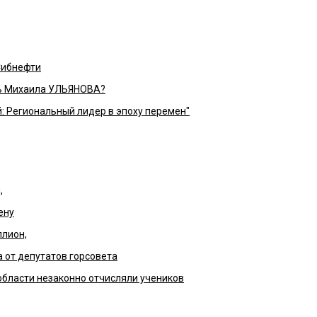
Сибнефти
ть Михаила УЛЬЯНОВА?
 Региональный лидер в эпоху перемен"
,
ену
ллион,
а от депутатов горсовета
области незаконно отчисляли учеников