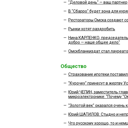
—
"Деловой день" — ваш партнер
—
В "Сбарро" будет зона для кур
—
Рестораторы Омска создают с
—
Рынки хотят раздробить
—
Нина КАРПЕНКО, председатель
добро — наше общее дело"
—
Омскбланкиздат стал лауреато
Общество
—
Страхование ипотеки поставил
—
"Курочку" принесут в жертву У
—
Юрий ЧЕПИН, заместитель глав
микроэлектронике: "Почему "О
—
"Золотой век" оказался очень 
—
Юрий ШАТИЛОВ: Стыдно и непр
—
Что русскому хорошо, то и нем