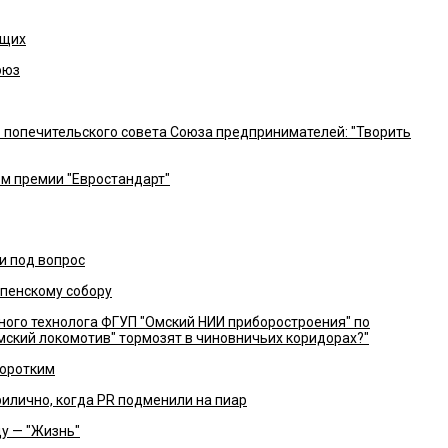
ящих
оюз
 попечительского совета Союза предпринимателей: "Творить
м премии "Евростандарт"
и под вопрос
спенскому собору
ного технолога ФГУП "Омский НИИ приборостроения" по
мский локомотив" тормозят в чиновничьих коридорах?"
коротким
илично, когда PR подменили на пиар
цу — "Жизнь"