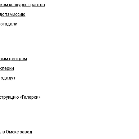
ком конкурсе грантов
 допэмиссию
рогадали
овым центром
 клерки
родадут
струкцию «Галерки»
ь в Омске завод