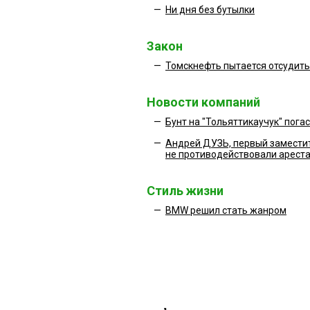
—
Ни дня без бутылки
Закон
—
Томскнефть пытается отсудить
Новости компаний
—
Бунт на "Тольяттикаучук" пога
—
Андрей ДУЗЬ, первый заместит
не противодействовали ареста
Стиль жизни
—
BMW решил стать жанром