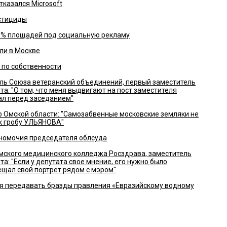
тказался Microsoft
естициды
5% площадей под социальную рекламу
ли в Москве
 по собственности
ль Союза ветеранский объединений, первый заместитель
а: "О том, что меня выдвигают на пост заместителя
нал перед заседанием"
 Омской области: "Самозабвенные московские земляки не
к гробу УЛЬЯНОВА"
номочия председателя облсуда
мского медицинского колледжа Росздрава, заместитель
а: "Если у депутата свое мнение, его нужно было
ещал свой портрет рядом с мэром"
я передавать бразды правления «Евразийскому водному