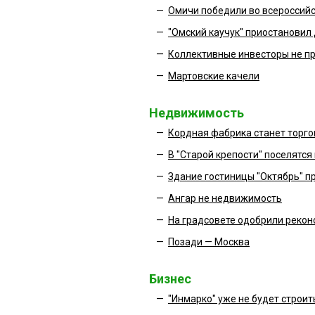
—
Омичи победили во всероссийс
—
"Омский каучук" приостановил
—
Коллективные инвесторы не п
—
Мартовские качели
Недвижимость
—
Кордная фабрика станет торг
—
В "Старой крепости" поселятся
—
Здание гостиницы "Октябрь" п
—
Ангар не недвижимость
—
На градсовете одобрили рекон
—
Позади — Москва
Бизнес
—
"Инмарко" уже не будет строит