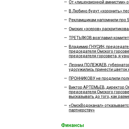
—
От «лицензионной амнистии» о
—
В Любино будут «хоронить» п
—
Рекламщикам напомнили про 
—
Омских «эсеров» раскритикова
—
ТРЕТЬЯКОВ возглавил комитет
—
Владимир ГНУСИН, председате
председателя Омского горсовет
председателя горсовета, я уз
—
Леонид ПОЛЕЖАЕВ, губернатор
удосужились принести цветок 
—
ПРОННИКОВУ не продлили пол
—
Виктор АРТЕМЬЕВ, директор О
председателя Омского горсовет
высказывать до того, как разм
—
«ОмскВодоканал» отказываетс
партнерству»
Финансы