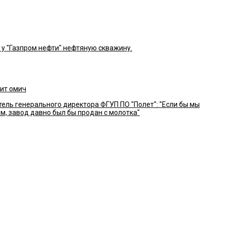
 у "Газпром нефти" нефтяную скважину.
сит омич
ель генерального директора ФГУП ПО "Полет": "Если бы мы
м, завод давно был бы продан с молотка"