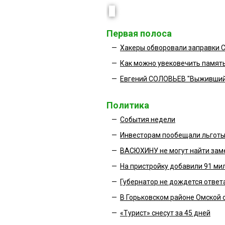
Первая полоса
—
Хакеры обворовали заправки 
—
Как можно увековечить памя
—
Евгений СОЛОВЬЕВ "Выживший:
Политика
—
События недели
—
Инвесторам пообещали льготы
—
ВАСЮХИНУ не могут найти зам
—
На пристройку добавили 91 ми
—
Губернатор не дождется ответ
—
В Горьковском районе Омской 
—
«Турист» снесут за 45 дней