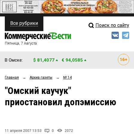
Все рубрики
Поиск по сайту
ПОЛИТИКА
Свежий выпуск
Медиа
ФИНАНСЫ
Пятница, 7 Августа
Кто есть кто
НЕДВИЖИМОСТЬ
В Омске:
$ 81,4077
€ 94,0585
Интервью
БИЗНЕС
Главная
→
Архив газеты
→
№ 14
Мнения
ОБЩЕСТВО
"Омский каучук"
Рейтинги
ЗАКОН
приостановил допэмиссию
Блоги
НОВОСТИ КОМПАНИЙ
Архив
ПРОИСШЕСТВИЯ
11 апреля 2007 13:53
0
2072