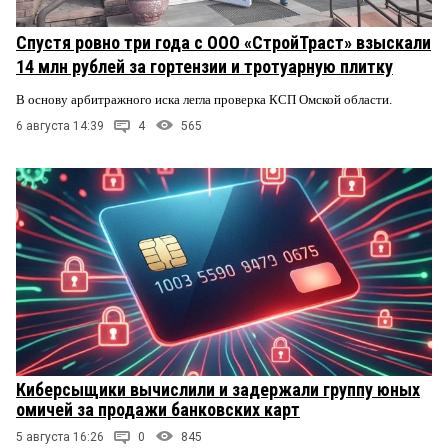
Спустя ровно три года с ООО «СтройТраст» взыскали
14 млн рублей за гортензии и тротуарную плитку
В основу арбитражного иска легла проверка КСП Омской области.
6 августа 14:39
4
565
Киберсыщики вычислили и задержали группу юных
омичей за продажи банковских карт
5 августа 16:26
0
845