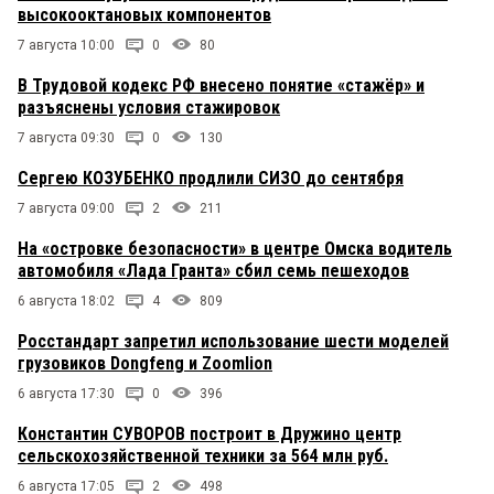
высокооктановых компонентов
7 августа 10:00
0
80
В Трудовой кодекс РФ внесено понятие «стажёр» и
разъяснены условия стажировок
7 августа 09:30
0
130
Сергею КОЗУБЕНКО продлили СИЗО до сентября
7 августа 09:00
2
211
На «островке безопасности» в центре Омска водитель
автомобиля «Лада Гранта» сбил семь пешеходов
6 августа 18:02
4
809
Росстандарт запретил использование шести моделей
грузовиков Dongfeng и Zoomlion
6 августа 17:30
0
396
Константин СУВОРОВ построит в Дружино центр
сельскохозяйственной техники за 564 млн руб.
6 августа 17:05
2
498