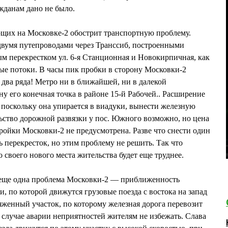
жданам дано не было.
щих на Московке-2 обострит транспортную проблему.
двумя путепроводами через Транссиб, построенными
ым перекрестком ул. 6-я Станционная и Новокирпичная, как
ые потоки. В часы пик пробки в сторону Московки-2
 два ряда! Метро ни в ближайшей, ни в далекой
ну его конечная точка в районе 15-й Рабочей.. Расширение
, поскольку она упирается в виадуки, вынести железную
льство дорожной развязки у пос. Южного возможно, но цена
ройки Московки-2 не предусмотрена. Разве что снести один
 перекресток, но этим проблему не решить. Так что
своего нового места жительства будет еще труднее.
ь еще одна проблема Московки-2 — приближенность
и, по которой движутся грузовые поезда с востока на запад
яженный участок, по которому железная дорога перевозит
В случае аварии неприятностей жителям не избежать. Слава