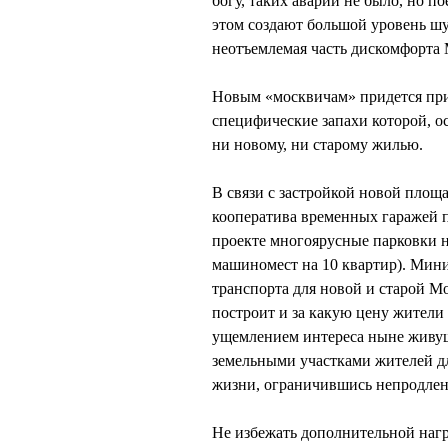
богу, таких аварий не было, но п
этом создают большой уровень шу
неотъемлемая часть дискомфорта 
Новым «москвичам» придется при
специфические запахи которой, о
ни новому, ни старому жилью.
В связи с застройкой новой площ
кооператива временных гаражей 
проекте многоярусные парковки н
машиномест на 10 квартир). Мини
транспорта для новой и старой Мо
построит и за какую цену жители
ущемлением интереса ныне живущ
земельными участками жителей дл
жизни, ограничившись непродле
Не избежать дополнительной наг