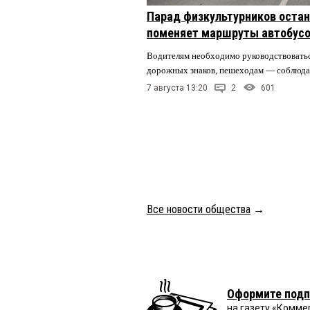
Парад физкультурников остан
поменяет маршруты автобусо
Водителям необходимо руководствовать
дорожных знаков, пешеходам — соблюда
7 августа 13:20
2
601
Все новости общества
→
Оформите подп
на газету «Комме