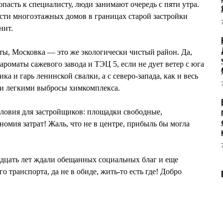
опасть к специалисту, люди занимают очередь с пяти утра.
сти многоэтажных домов в границах старой застройки
нит.
сты, Московка — это же экологически чистый район. Да,
я ароматы сажевого завода и ТЭЦ 5, если не дует ветер с юга
ка и гарь ленинской свалки, а с северо-запада, как и весь
ми легкими выбросы химкомплекса.
ловия для застройщиков: площадки свободные,
омия затрат! Жаль, что не в центре, прибыль бы могла
адцать лет ждали обещанных социальных благ и еще
о транспорта, да не в обиде, жить-то есть где! Добро