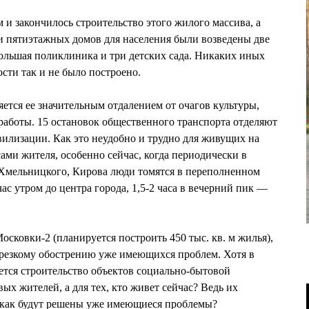
 и закончилось строительство этого жилого массива, а
и пятиэтажных домов для населения были возведены две
ольшая поликлиника и три детских сада. Никаких иных
сти так и не было построено.
ется ее значительным отдалением от очагов культуры,
т работы. 15 остановок общественного транспорта отделяют
вилизации. Как это неудобно и трудно для живущих на
сами жителя, особенно сейчас, когда периодически в
 Хмельницкого, Кирова люди томятся в переполненном
с утром до центра города, 1,5-2 часа в вечерний пик —
сковки-2 (планируется построить 450 тыс. кв. м жилья),
к резкому обострению уже имеющихся проблем. Хотя в
ется строительство объектов социально-бытовой
вых жителей, а для тех, кто живет сейчас? Ведь их
А как будут решены уже имеющиеся проблемы?