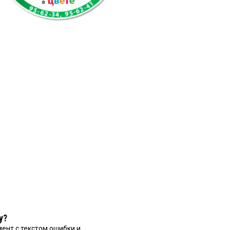
у?
ент с текстом ошибки и