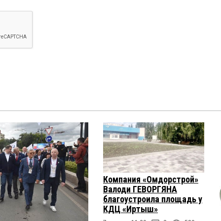
Компания «Омдорстрой»
Валоди ГЕВОРГЯНА
благоустроила площадь у
КДЦ «Иртыш»