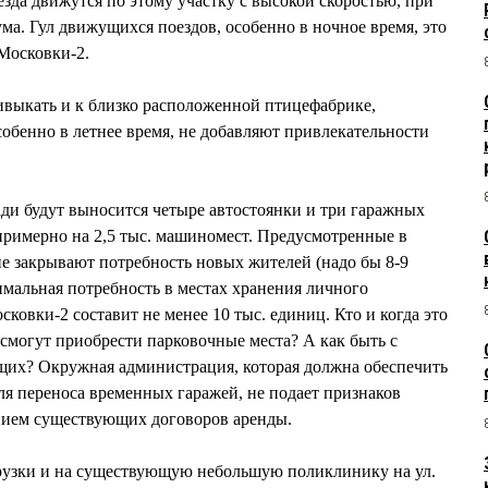
оезда движутся по этому участку с высокой скоростью, при
ма. Гул движущихся поездов, особенно в ночное время, это
Московки-2.
выкать и к близко расположенной птицефабрике,
собенно в летнее время, не добавляют привлекательности
ади будут выносится четыре автостоянки и три гаражных
примерно на 2,5 тыс. машиномест. Предусмотренные в
е закрывают потребность новых жителей (надо бы 8-9
мальная потребность в местах хранения личного
сковки-2 составит не менее 10 тыс. единиц. Кто и когда это
 смогут приобрести парковочные места? А как быть с
их? Окружная администрация, которая должна обеспечить
я переноса временных гаражей, не подает признаков
нием существующих договоров аренды.
рузки и на существующую небольшую поликлинику на ул.