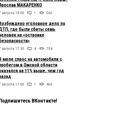
Ярослав МАКАРЕНКО
7 августа 18:00
1
560
Возбуждено уголовное дело по
ДТП, где были сбиты семь
человек на «островке
безопасности»
7 августа 17:30
4
754
В июле спрос на автомобили с
пробегом в Омской области
оказался на 11% выше, чем год
назад
7 августа 17:00
1
466
Подпишитесь ВКонтакте!