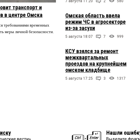
7 августа 11:20
2
580
овит транспорт и
в в центре Омска
Омская область ввела
режим ЧС в агросекторе
ся требованиями временных
из-за засухи
ть меры личной безопасности.
5 августа 18:07
7
999
КСУ взялся за ремонт
межквартальных
проездов на крупнейшем
омском кладбище
5 августа 17:25
3
1317
иску
Нашли ошибк
рческие вести»
Выделите фрагм