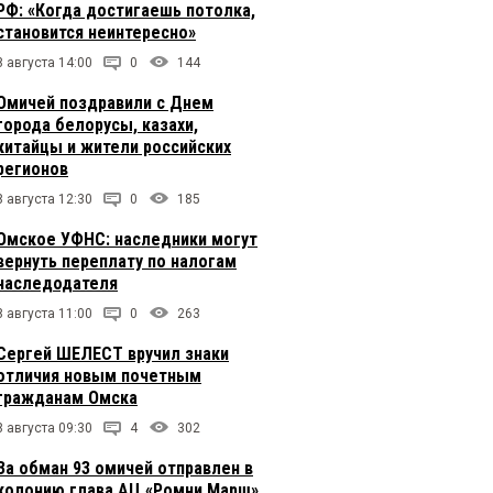
РФ: «Когда достигаешь потолка,
становится неинтересно»
8 августа 14:00
0
144
Омичей поздравили с Днем
города белорусы, казахи,
китайцы и жители российских
регионов
8 августа 12:30
0
185
Омское УФНС: наследники могут
вернуть переплату по налогам
наследодателя
8 августа 11:00
0
263
Сергей ШЕЛЕСТ вручил знаки
отличия новым почетным
гражданам Омска
8 августа 09:30
4
302
За обман 93 омичей отправлен в
колонию глава АЦ «Ромни Марш»