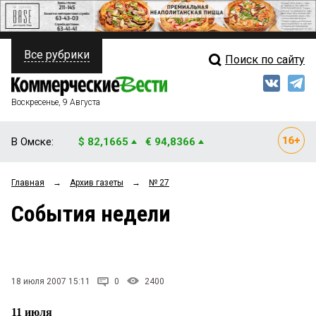
Все рубрики
Поиск по сайту
ПОЛИТИКА
Свежий выпуск
Медиа
ФИНАНСЫ
Воскресенье, 9 Августа
Кто есть кто
НЕДВИЖИМОСТЬ
В Омске:
$ 82,1665
€ 94,8366
Интервью
БИЗНЕС
Главная
→
Архив газеты
→
№ 27
Мнения
ОБЩЕСТВО
События недели
Рейтинги
ЗАКОН
Блоги
НОВОСТИ КОМПАНИЙ
Архив
18 июля 2007 15:11
0
2400
ПРОИСШЕСТВИЯ
11 июля