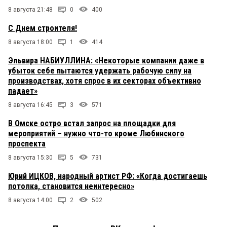
8 августа 21:48
0
400
С Днем строителя!
8 августа 18:00
1
414
Эльвира НАБИУЛЛИНА: «Некоторые компании даже в
убыток себе пытаются удержать рабочую силу на
производствах, хотя спрос в их секторах объективно
падает»
8 августа 16:45
3
571
В Омске остро встал запрос на площадки для
мероприятий – нужно что-то кроме Любинского
проспекта
8 августа 15:30
5
731
Юрий ИЦКОВ, народный артист РФ: «Когда достигаешь
потолка, становится неинтересно»
8 августа 14:00
2
502