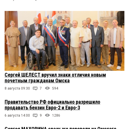
Сергей ШЕЛЕСТ вручил знаки отличия новым
почетным гражданам Омска
8 августа 09:30
7
594
Правительство РФ официально разрешило
продавать бензин Евро-2 и Евро-3
6 августа 14:00
9
1286
Сергея МАХОРИНА сразу же перевели из Омского