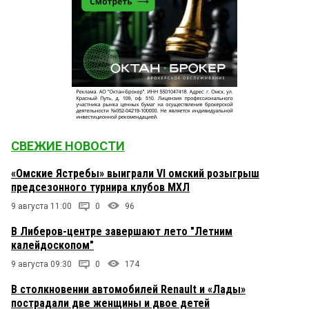
СВЕЖИЕ НОВОСТИ
«Омские Ястребы» выиграли VI омский розыгрыш
предсезонного турнира клубов МХЛ
9 августа 11:00
0
96
В Либеров-центре завершают лето "Летним
калейдоскопом"
9 августа 09:30
0
174
В столкновении автомобилей Renault и «Лады»
пострадали две женщины и двое детей