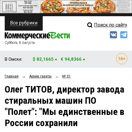
Все рубрики
Поиск по сайту
ПОЛИТИКА
Свежий выпуск
Медиа
ФИНАНСЫ
Суббота, 8 Августа
Кто есть кто
НЕДВИЖИМОСТЬ
В Омске:
$ 82,1665
€ 94,8366
Интервью
БИЗНЕС
Главная
→
Архив газеты
→
№ 31
Мнения
ОБЩЕСТВО
Олег ТИТОВ, директор завода
Рейтинги
ЗАКОН
стиральных машин ПО
Блоги
НОВОСТИ КОМПАНИЙ
"Полет": "Мы единственные в
Архив
ПРОИСШЕСТВИЯ
России сохранили