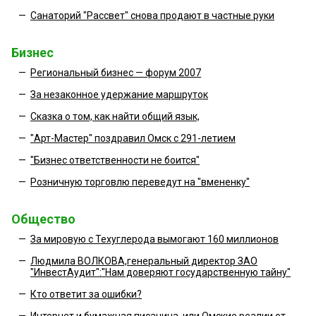
—
Санаторий "Рассвет" снова продают в частные руки
Бизнес
—
Региональный бизнес — форум 2007
—
За незаконное удержание маршруток
—
Сказка о том, как найти общий язык,
—
"Арт-Мастер" поздравил Омск с 291-летием
—
"Бизнес ответственности не боится"
—
Розничную торговлю переведут на "вмененку"
Общество
—
За мировую с Техуглерода вымогают 160 миллионов
—
Людмила ВОЛКОВА,генеральный директор ЗАО
"ИнвестАудит":"Нам доверяют государственную тайну"
—
Кто ответит за ошибки?
—
Интернет и бумажная писанина, или Омские реалии от