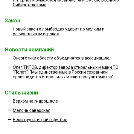
Сибирьтелекома
Закон
—
Новый закон о ломбардах ударит по мелким и
региональным игрокам
Новости компаний
—
Энергетики области объединятся в ассоциацию,
—
Олег ТИТОВ, директор завода стиральных машин ПО
"Полет": "Мы единственные в России сохранили
производство стиральных машин-полуавтоматов"
Стиль жизни
—
Верхом на гидроцикле
—
Мелочь баварская
—
Бери трусы, играй в футбол