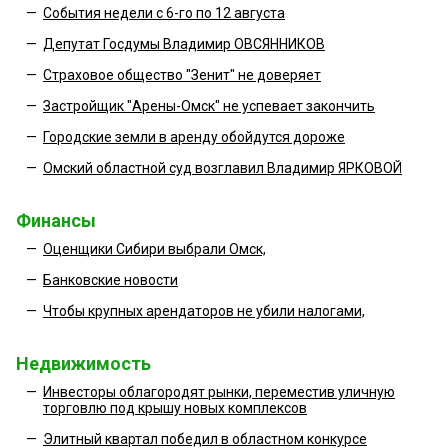
—
События недели с 6-го по 12 августа
—
Депутат Госдумы Владимир ОВСЯННИКОВ
—
Страховое общество "Зенит" не доверяет
—
Застройщик "Арены-Омск" не успевает закончить
—
Городские земли в аренду обойдутся дороже
—
Омский областной суд возглавил Владимир ЯРКОВОЙ
Финансы
—
Оценщики Сибири выбрали Омск,
—
Банковские новости
—
Чтобы крупных арендаторов не убили налогами,
Недвижимость
—
Инвесторы облагородят рынки, переместив уличную
торговлю под крышу новых комплексов
—
Элитный квартал победил в областном конкурсе