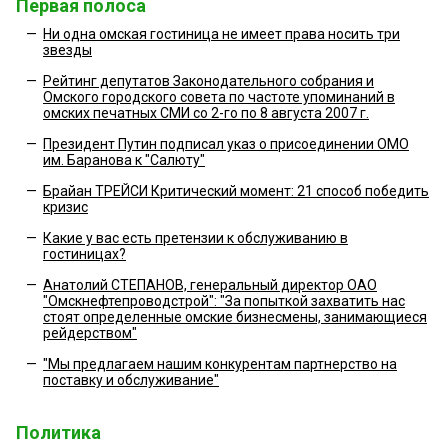
Первая полоса
—
Ни одна омская гостиница не имеет права носить три
звезды
—
Рейтинг депутатов Законодательного собрания и
Омского городского cовета по частоте упоминаний в
омских печатных СМИ со 2-го по 8 августа 2007 г.
—
Президент Путин подписал указ о присоединении ОМО
им. Баранова к "Салюту"
—
Брайан ТРЕЙСИ Критический момент: 21 способ победить
кризис
—
Какие у вас есть претензии к обслуживанию в
гостиницах?
—
Анатолий СТЕПАНОВ, генеральный директор ОАО
"Омскнефтепроводстрой": "За попыткой захватить нас
стоят определенные омские бизнесмены, занимающиеся
рейдерством"
—
"Мы предлагаем нашим конкурентам партнерство на
поставку и обслуживание"
Политика