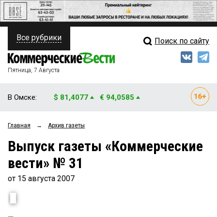
Все рубрики
Поиск по сайту
ПОЛИТИКА
Свежий выпуск
Медиа
ФИНАНСЫ
Пятница, 7 Августа
Кто есть кто
НЕДВИЖИМОСТЬ
В Омске:
$ 81,4077
€ 94,0585
Интервью
БИЗНЕС
Главная
→
Архив газеты
Мнения
ОБЩЕСТВО
Выпуск газеты «Коммерческие
Рейтинги
ЗАКОН
вести» № 31
Блоги
НОВОСТИ КОМПАНИЙ
от 15 августа 2007
Архив
ПРОИСШЕСТВИЯ
СТИЛЬ ЖИЗНИ