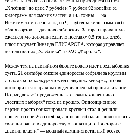
сортов. Из общего объема 43 тонны приходится на ОАО
„Хлебник“ по цене 7 рублей и 7 рублей 92 копейки за
килограмм для омских частей, а 143 тонны — на
Искитимский хлебозавод по 9,1 рубля за килограмм хлеба
обоих сортов — для новосибирских. За гарантированную
ежедневную дополнительную поставку 0,5 тонны хлеба
плюс получает Зинаида ЕЛИЗАРОВА, которая управляет
деятельностью „Хлебника“ и ОАО „Форнакс“.
Между тем на партийном фронте вовсю идет предвыборная
суета. 21 сентября омские единороссы собрали за круглым
столом своих конкурентов на грядущих выборах, чтобы
договориться о правилах ведения предвыборной агитации.
Но „медвежье“ предложение заключить конвенцию о
„честных выборах“ пока не прошло. Оппозиционные
партии просто бойкотировали круглый стол и решили
провести свой 26 сентября, а прочие собрались подготовить
свои поправки в единоросскую конвенцию. На стороне
„партии власти“ — мощный административный ресурс,