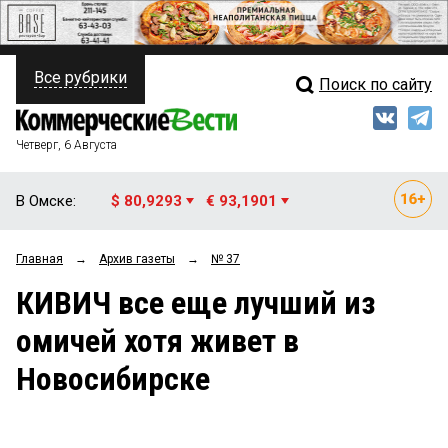
Все рубрики
Поиск по сайту
ПОЛИТИКА
Свежий выпуск
Медиа
ФИНАНСЫ
Четверг, 6 Августа
Кто есть кто
НЕДВИЖИМОСТЬ
В Омске:
$ 80,9293
€ 93,1901
Интервью
БИЗНЕС
Главная
→
Архив газеты
→
№ 37
Мнения
ОБЩЕСТВО
КИВИЧ все еще лучший из
Рейтинги
ЗАКОН
омичей хотя живет в
Блоги
НОВОСТИ КОМПАНИЙ
Новосибирске
Архив
ПРОИСШЕСТВИЯ