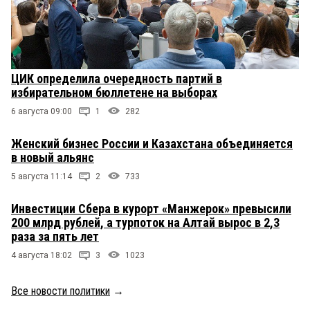
ЦИК определила очередность партий в
избирательном бюллетене на выборах
6 августа 09:00
1
282
Женский бизнес России и Казахстана объединяется
в новый альянс
5 августа 11:14
2
733
Инвестиции Сбера в курорт «Манжерок» превысили
200 млрд рублей, а турпоток на Алтай вырос в 2,3
раза за пять лет
4 августа 18:02
3
1023
Все новости политики
→