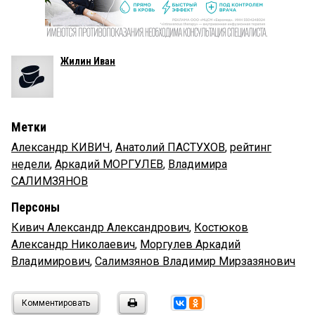
Жилин Иван
Метки
Александр КИВИЧ
,
Анатолий ПАСТУХОВ
,
рейтинг
недели
,
Аркадий МОРГУЛЕВ
,
Владимира
САЛИМЗЯНОВ
Персоны
Кивич Александр Александрович
,
Костюков
Александр Николаевич
,
Моргулев Аркадий
Владимирович
,
Салимзянов Владимир Мирзазянович
Комментировать