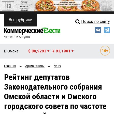
Все рубрики
Поиск по сайту
ПОЛИТИКА
Свежий выпуск
Медиа
ФИНАНСЫ
Четверг, 6 Августа
Кто есть кто
НЕДВИЖИМОСТЬ
В Омске:
$ 80,9293
€ 93,1901
Интервью
БИЗНЕС
Главная
→
Архив газеты
→
№ 39
Мнения
ОБЩЕСТВО
Рейтинг депутатов
Рейтинги
ЗАКОН
Законодательного собрания
Блоги
НОВОСТИ КОМПАНИЙ
Омской области и Омского
Архив
ПРОИСШЕСТВИЯ
городского совета по частоте
СТИЛЬ ЖИЗНИ