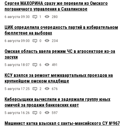
Сергея МАХОРИНА сразу же перевели из Омского
пограничного управления в Сахалинское
6 августа 09:30
1
280
ЦИК определила очередность партий в избирательном
бюллетене на выборах
6 августа 09:00
0
234
Омская область ввела режим ЧС в агросекторе из-за
засухи
5 августа 18:07
6
491
КСУ взялся за ремонт межквартальных проездов на
крупнейшем омском кладбище
5 августа 17:25
2
676
Киберсыщики вычислили и задержали группу юных
омичей за продажи банковских карт
5 августа 16:26
0
597
Машинист катка взыскал с ханты-мансийского СУ №967