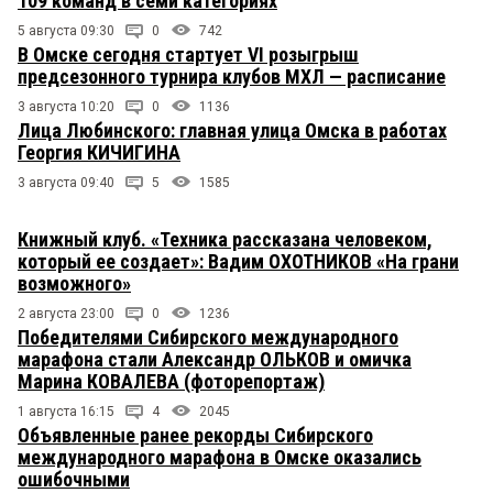
109 команд в семи категориях
5 августа 09:30
0
742
В Омске сегодня стартует VI розыгрыш
предсезонного турнира клубов МХЛ — расписание
3 августа 10:20
0
1136
Лица Любинского: главная улица Омска в работах
Георгия КИЧИГИНА
3 августа 09:40
5
1585
Книжный клуб. «Техника рассказана человеком,
который ее создает»: Вадим ОХОТНИКОВ «На грани
возможного»
2 августа 23:00
0
1236
Победителями Сибирского международного
марафона стали Александр ОЛЬКОВ и омичка
Марина КОВАЛЕВА (фоторепортаж)
1 августа 16:15
4
2045
Объявленные ранее рекорды Сибирского
международного марафона в Омске оказались
ошибочными