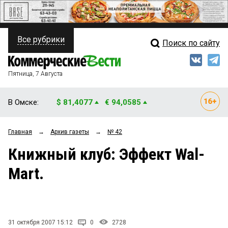
Все рубрики
Поиск по сайту
ПОЛИТИКА
Свежий выпуск
Медиа
ФИНАНСЫ
Пятница, 7 Августа
Кто есть кто
НЕДВИЖИМОСТЬ
В Омске:
$ 81,4077
€ 94,0585
Интервью
БИЗНЕС
Главная
→
Архив газеты
→
№ 42
Мнения
ОБЩЕСТВО
Книжный клуб: Эффект Wal-
Рейтинги
ЗАКОН
Mart.
Блоги
НОВОСТИ КОМПАНИЙ
Архив
ПРОИСШЕСТВИЯ
31 октября 2007 15:12
0
2728
СТИЛЬ ЖИЗНИ