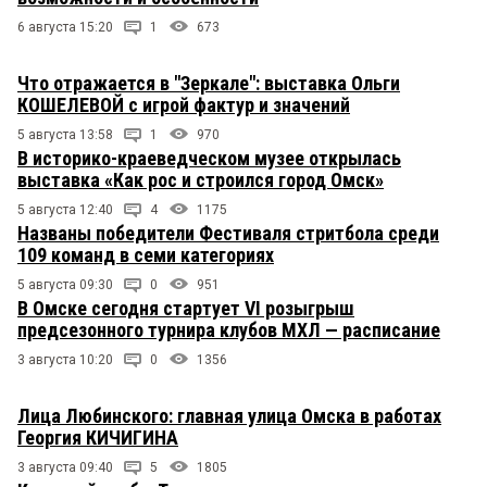
6 августа 15:20
1
673
Что отражается в "Зеркале": выставка Ольги
КОШЕЛЕВОЙ с игрой фактур и значений
5 августа 13:58
1
970
В историко-краеведческом музее открылась
выставка «Как рос и строился город Омск»
5 августа 12:40
4
1175
Названы победители Фестиваля стритбола среди
109 команд в семи категориях
5 августа 09:30
0
951
В Омске сегодня стартует VI розыгрыш
предсезонного турнира клубов МХЛ — расписание
3 августа 10:20
0
1356
Лица Любинского: главная улица Омска в работах
Георгия КИЧИГИНА
3 августа 09:40
5
1805