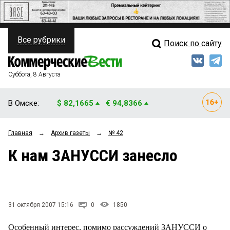
Все рубрики
Поиск по сайту
ПОЛИТИКА
Свежий выпуск
Медиа
ФИНАНСЫ
Суббота, 8 Августа
Кто есть кто
НЕДВИЖИМОСТЬ
В Омске:
$ 82,1665
€ 94,8366
Интервью
БИЗНЕС
Главная
→
Архив газеты
→
№ 42
Мнения
ОБЩЕСТВО
К нам ЗАНУССИ занесло
Рейтинги
ЗАКОН
Блоги
НОВОСТИ КОМПАНИЙ
Архив
31 октября 2007 15:16
0
1850
ПРОИСШЕСТВИЯ
Особенный интерес, помимо рассуждений ЗАНУССИ о
СТИЛЬ ЖИЗНИ