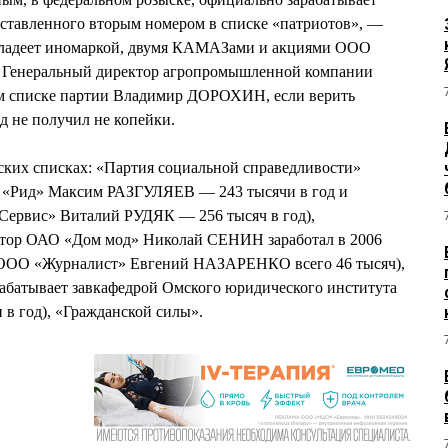
оставленного вторым номером в списке «патриотов», —
н владеет иномаркой, двумя КАМАЗами и акциями ООО
енеральный директор агропромышленной компании
ом списке партии Владимир ДОРОХИН, если верить
д не получил не копейки.
ских списках: «Партия социальной справедливости»
 «Рид» Максим РАЗГУЛЯЕВ — 243 тысячи в год и
Сервис» Виталий РУДЯК — 256 тысяч в год),
ктор ОАО «Дом мод» Николай СЕНИН заработал в 2006
р ООО «Журналист» Евгений НАЗАРЕНКО всего 46 тысяч),
рабатывает завкафедрой Омского юридического института
 год), «Гражданской силы».