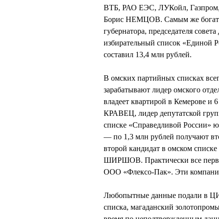
ВТБ, РАО ЕЭС, ЛУКойл, Газпром,
Борис НЕМЦОВ. Самым же богаты
губернатора, председателя сове
избирательный список «Единой Р
составил 13,4 млн рублей.
В омских партийных списках всег
зарабатывают лидер омского от
владеет квартирой в Кемерове и 
КРАВЕЦ, лидер депутатской гру
списке «Справедливой России» ю
— по 1,3 млн рублей получают 
второй кандидат в омском списк
ШИРШОВ. Практически все перв
ООО «Флексо-Пак». Эти компании
Любопытные данные подали в ЦИ
списка, магаданский золотопро
время по неподтвержденным данн