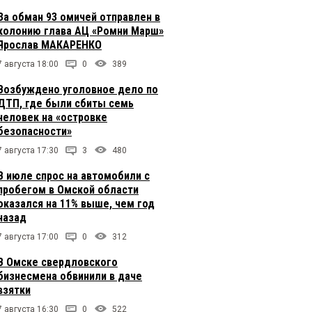
За обман 93 омичей отправлен в
колонию глава АЦ «Ромни Марш»
Ярослав МАКАРЕНКО
7 августа 18:00
0
389
Возбуждено уголовное дело по
ДТП, где были сбиты семь
человек на «островке
безопасности»
7 августа 17:30
3
480
В июле спрос на автомобили с
пробегом в Омской области
оказался на 11% выше, чем год
назад
7 августа 17:00
0
312
В Омске свердловского
бизнесмена обвинили в даче
взятки
7 августа 16:30
0
522