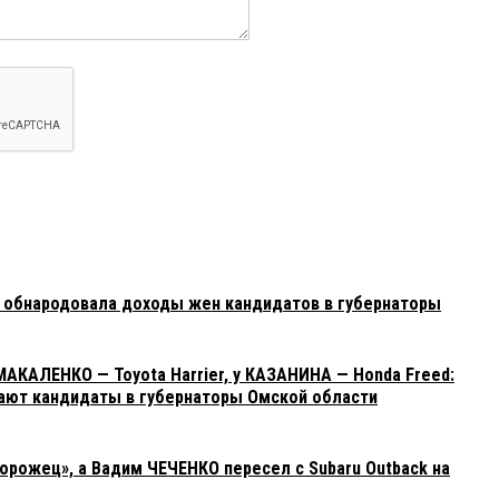
 обнародовала доходы жен кандидатов в губернаторы
АКАЛЕНКО — Toyota Harrier, у КАЗАНИНА — Honda Freed:
ают кандидаты в губернаторы Омской области
рожец», а Вадим ЧЕЧЕНКО пересел с Subaru Outback на