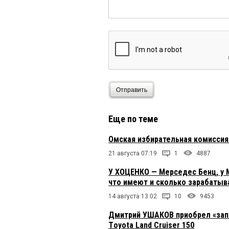
Отправить
Еще по теме
Омская избирательная комиссия
21 августа 07:19
1
4887
У ХОЦЕНКО — Мерседес Бенц, у М
что имеют и сколько зарабатыв
14 августа 13:02
10
9453
Дмитрий УШАКОВ приобрел «запо
Тoyota Land Cruiser 150