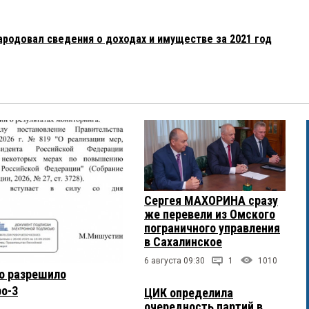
ародовал сведения о доходах и имуществе за 2021 год
Сергея МАХОРИНА сразу
же перевели из Омского
пограничного управления
в Сахалинское
6 августа 09:30
1
1010
о разрешило
ро-3
ЦИК определила
очередность партий в