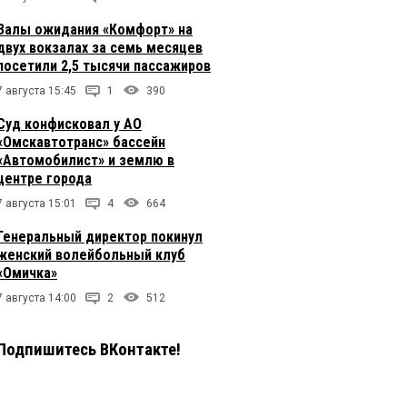
Залы ожидания «Комфорт» на
двух вокзалах за семь месяцев
посетили 2,5 тысячи пассажиров
7 августа 15:45
1
390
Суд конфисковал у АО
«Омскавтотранс» бассейн
«Автомобилист» и землю в
центре города
7 августа 15:01
4
664
Генеральный директор покинул
женский волейбольный клуб
«Омичка»
7 августа 14:00
2
512
Подпишитесь ВКонтакте!