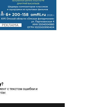
у?
ент с текстом ошибки и
nter.