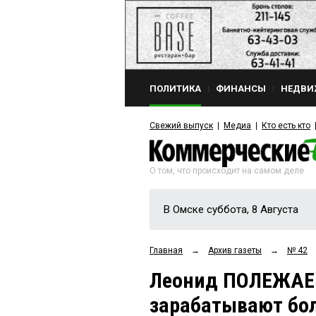
ПОЛИТИКА
ФИНАНСЫ
НЕДВИ
Свежий выпуск
Медиа
Кто есть кто
О том, что происходит на самом деле
В Омске суббота, 8 Августа
Главная
→
Архив газеты
→
№ 42
Леонид ПОЛЕЖАЕ
зарабатывают бо