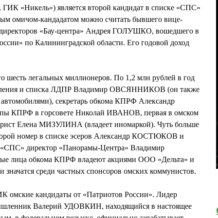
 ГИК «Никель») является второй кандидат в списке «СПС»
м омичом-кандадатом можно считать бывшего вице-
та директоров «Бау-центра» Андрея ГОЛУШКО, вошедшего в
оссии» по Калининградской области. Его годовой доход
о шесть легальных миллионеров. По 1,2 млн рублей в год
деления и списка ЛДПР Владимир ОВСЯННИКОВ (он также
6 автомобилями), секретарь обкома КПРФ Александр
ппы КПРФ в горсовете Николай ИВАНОВ, первая в омском
рист Елена МИЗУЛИНА (владеет иномаркой). Чуть больше
второй номер в списке эсеров Александр КОСТЮКОВ и
е «СПС» директор «Панорамы-Центра» Владимир
ые лица обкома КПРФ владеют акциями ООО «Дельта» и
 значатся среди частных спонсоров омских коммунистов.
К омские кандидаты от «Патриотов России». Лидер
мышленник Валерий УДОВКИН, находящийся в настоящее
ым, в федеральном розыске, официально зарабатывает