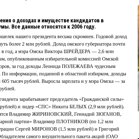
ения о доходах и имуществе кандидатов в
мы. Все данные относятся к 2006 году.
кошелек нашего президента весьма скромнен. Годовой доход
ть более 2 млн рублей. Доход омского губернатора почти
ей в год, а мэра Омска Виктора ШРЕЙДЕРА — 2,6 млн
нным, опубликованным избирательной комиссией Омской
ыборов, за год доходы Леонида ПОЛЕЖАЕВА чудесным
з. По информации, поданной в областной избирком, доходы
и 605 тысяч рублей. Выросла зарплата и у мэра Омска — за
рублей.
езидента зарабатывают председатель «Гражданской силы»
блей) и лидер «СПС» Никита БЕЛЫХ (2,9 млн рублей).
ходятся Владимир ЖИРИНОВСКИЙ, Геннадий ЗЮГАНОВ,
арной партии» Владимир ПЛОТНИКОВ (по 1,2 млн
едерации Сергей МИРОНОВ (1,5 млн рублей) и Григорий
бладателем самого внушительного пакета акций (ОАО