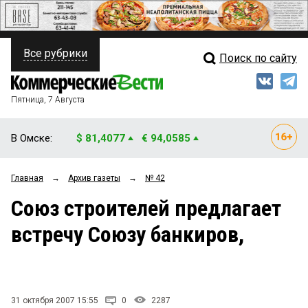
Все рубрики
Поиск по сайту
ПОЛИТИКА
Свежий выпуск
Медиа
ФИНАНСЫ
Пятница, 7 Августа
Кто есть кто
НЕДВИЖИМОСТЬ
В Омске:
$ 81,4077
€ 94,0585
Интервью
БИЗНЕС
Главная
→
Архив газеты
→
№ 42
Мнения
ОБЩЕСТВО
Союз строителей предлагает
Рейтинги
ЗАКОН
встречу Союзу банкиров,
Блоги
НОВОСТИ КОМПАНИЙ
Архив
ПРОИСШЕСТВИЯ
31 октября 2007 15:55
0
2287