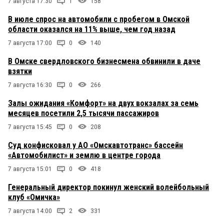
7 августа 17:30
1
158
В июле спрос на автомобили с пробегом в Омской
области оказался на 11% выше, чем год назад
7 августа 17:00
0
140
В Омске свердловского бизнесмена обвинили в даче
взятки
7 августа 16:30
0
266
Залы ожидания «Комфорт» на двух вокзалах за семь
месяцев посетили 2,5 тысячи пассажиров
7 августа 15:45
0
208
Суд конфисковал у АО «Омскавтотранс» бассейн
«Автомобилист» и землю в центре города
7 августа 15:01
0
418
Генеральный директор покинул женский волейбольный
клуб «Омичка»
7 августа 14:00
2
331