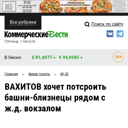
Все рубрики
Поиск по сайту
ПОЛИТИКА
Свежий выпуск
Медиа
ФИНАНСЫ
Пятница, 7 Августа
Кто есть кто
НЕДВИЖИМОСТЬ
В Омске:
$ 81,4077
€ 94,0585
Интервью
БИЗНЕС
Главная
→
Архив газеты
→
№ 42
Мнения
ОБЩЕСТВО
ВАХИТОВ хочет потсроить
Рейтинги
ЗАКОН
башни-близнецы рядом с
Блоги
НОВОСТИ КОМПАНИЙ
ж.д. вокзалом
Архив
ПРОИСШЕСТВИЯ