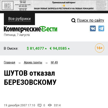
Все рубрики
Поиск по сайту
ПОЛИТИКА
Свежий выпуск
Медиа
ФИНАНСЫ
Пятница, 7 Августа
Кто есть кто
НЕДВИЖИМОСТЬ
В Омске:
$ 81,4077
€ 94,0585
Интервью
БИЗНЕС
Главная
→
Архив газеты
→
№ 49
Мнения
ОБЩЕСТВО
ШУТОВ отказал
Рейтинги
ЗАКОН
БЕРЕЗОВСКОМУ
Блоги
НОВОСТИ КОМПАНИЙ
Архив
ПРОИСШЕСТВИЯ
19 декабря 2007 17:10
0
3314