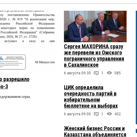
Сергея МАХОРИНА сразу
же перевели из Омского
пограничного управления
в Сахалинское
6 августа 09:30
1
585
о разрешило
ро-3
ЦИК определила
очередность партий в
содержанием серы.
избирательном
бюллетене на выборах
6 августа 09:00
1
432
Женский бизнес России и
Казахстана объединяется