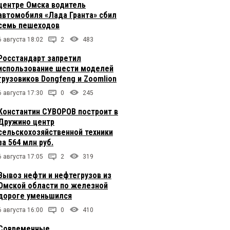
центре Омска водитель
автомобиля «Лада Гранта» сбил
семь пешеходов
6 августа 18:02
2
483
Росстандарт запретил
использование шести моделей
грузовиков Dongfeng и Zoomlion
6 августа 17:30
0
245
Константин СУВОРОВ построит в
Дружино центр
сельскохозяйственной техники
за 564 млн руб.
6 августа 17:05
2
319
Вывоз нефти и нефтегрузов из
Омской области по железной
дороге уменьшился
6 августа 16:00
0
410
Современные