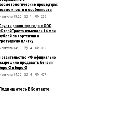
косметологические процедуры:
возможности и особенности
6 августа 15:20
1
266
Спустя ровно три года с ООО
«СтройТраст» взыскали 14 млн
рублей за гортензии и
тротуарную плитку
6 августа 14:39
4
389
Правительство РФ официально
разрешило продавать бензин
Евро-2 и Евро-3
6 августа 14:00
4
407
Подпишитесь ВКонтакте!