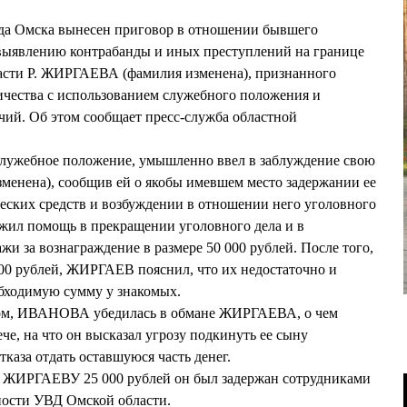
да Омска вынесен приговор в отношении бывшего
выявлению контрабанды и иных преступлений на границе
ти Р. ЖИРГАЕВА (фамилия изменена), признанного
ества с использованием служебного положения и
й. Об этом сообщает пресс-служба областной
 служебное положение, умышленно ввел в заблуждение свою
нена), сообщив ей о якобы имевшем место задержании ее
ческих средств и возбуждении в отношении него уголовного
ил помощь в прекращении уголовного дела и в
жи за вознаграждение в размере 50 000 рублей. После того,
0 рублей, ЖИРГАЕВ пояснил, что их недостаточно и
бходимую сумму у знакомых.
ном, ИВАНОВА убедилась в обмане ЖИРГАЕВА, о чем
е, на что он высказал угрозу подкинуть ее сыну
тказа отдать оставшуюся часть денег.
чи ЖИРГАЕВУ 25 000 рублей он был задержан сотрудниками
ности УВД Омской области.