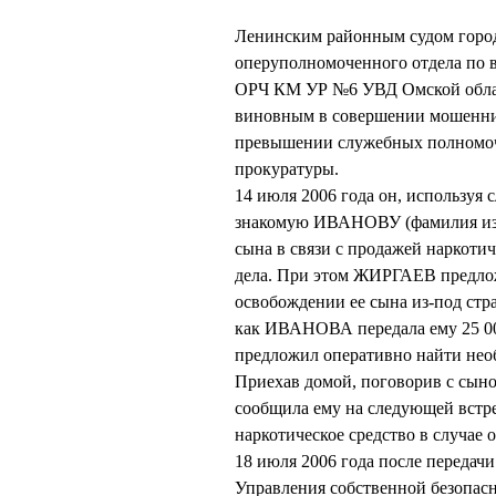
Ленинским районным судом горо
оперуполномоченного отдела по 
ОРЧ КМ УР №6 УВД Омской облас
виновным в совершении мошеннич
превышении служебных полномочи
прокуратуры.
14 июля 2006 года он, используя
знакомую ИВАНОВУ (фамилия изме
сына в связи с продажей наркоти
дела. При этом ЖИРГАЕВ предлож
освобождении ее сына из-под стра
как ИВАНОВА передала ему 25 00
предложил оперативно найти нео
Приехав домой, поговорив с сы
сообщила ему на следующей встреч
наркотическое средство в случае о
18 июля 2006 года после переда
Управления собственной безопас