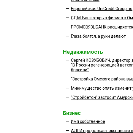
—
Европейская UniCredit Group 
—
СДМ-Банк открыл филиал в Ом
—
ПРОМСВЯЗЬБАНК расширяетс
—
Глаза боятся, а руки делают
Недвижимость
—
Сергей КОЗУБОВИЧ, директор 
"В России регенерацией ветхо
бросили"
—
"Застройка Омского района выш
—
Минимущество опять изменит 
—
"Стройбетон" застроит Амурск
Бизнес
—
Имя собственное
—
АЛПИ продолжает экспансию 