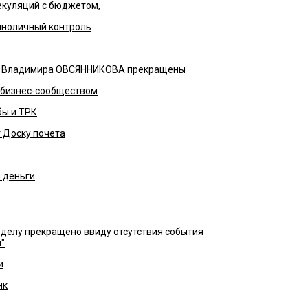
екуляций с бюджетом,
иноличный контроль
ы Владимира ОВСЯННИКОВА прекращены
с бизнес-сообществом
бы и ТРК
 Доску почета
 деньги
 делу прекращено ввиду отсутствия события
"
и
нк