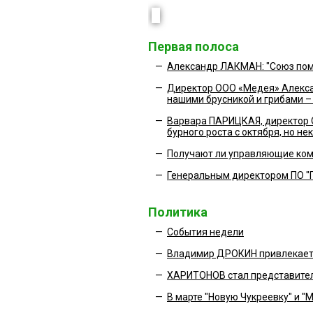
Первая полоса
—
Александр ЛАКМАН: "Союз пом
—
Директор ООО «Медея» Алекс
нашими брусникой и грибами –
—
Варвара ПАРИЦКАЯ, директор 
бурного роста с октября, но н
—
Получают ли управляющие ком
—
Генеральным директором ПО "
Политика
—
События недели
—
Владимир ДРОКИН привлекает
—
ХАРИТОНОВ стал представител
—
В марте "Новую Чукреевку" и "