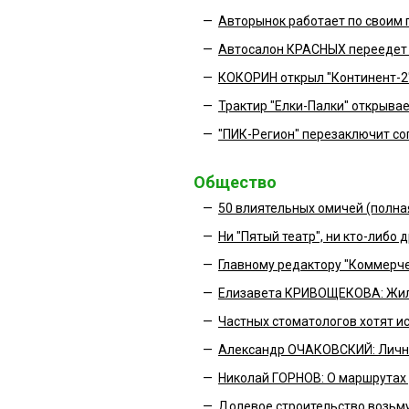
—
Авторынок работает по своим
—
Автосалон КРАСНЫХ переедет 
—
КОКОРИН открыл "Континент-2
—
Трактир "Елки-Палки" открывае
—
"ПИК-Регион" перезаключит со
Общество
—
50 влиятельных омичей (полна
—
Ни "Пятый театр", ни кто-либо
—
Главному редактору "Коммерче
—
Елизавета КРИВОЩЕКОВА: Жил
—
Частных стоматологов хотят и
—
Александр ОЧАКОВСКИЙ: Личная
—
Николай ГОРНОВ: О маршрутах 
—
Долевое строительство возьму