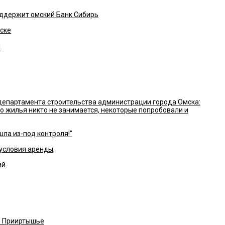
поддержит омский Банк Сибирь
ске
я
департамента строительства администрации города Омска:
го жилья никто не занимается, некоторые попробовали и
ла из-под контроля!"
условия аренды,
ий
в Прииртышье