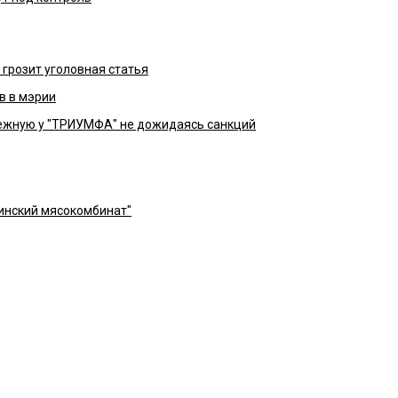
грозит уголовная статья
в в мэрии
жную у "ТРИУМФА" не дожидаясь санкций
инский мясокомбинат"