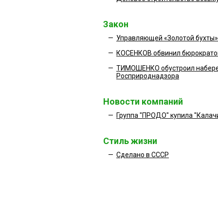
Закон
—
Управляющей «Золотой бухты» 
—
КОСЕНКОВ обвинил бюрократо
—
ТИМОШЕНКО обустроил набере
Росприроднадзора
Новости компаний
—
Группа "ПРОДО" купила "Калач
Стиль жизни
—
Сделано в СССР