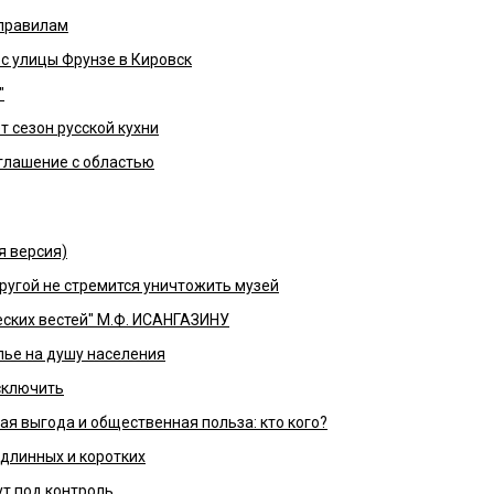
 правилам
с улицы Фрунзе в Кировск
"
т сезон русской кухни
глашение с областью
я версия)
 другой не стремится уничтожить музей
ских вестей" М.Ф. ИСАНГАЗИНУ
ье на душу населения
сключить
 выгода и общественная польза: кто кого?
длинных и коротких
т под контроль