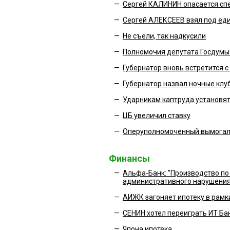
—
Сергей КАЛИНИН опасается сп
—
Сергей АЛЕКСЕЕВ взял под ед
—
Не съели, так надкусили
—
Полномочия депутата Госдум
—
Губернатор вновь встретится 
—
Губернатор назвал ночные клу
—
Ударникам каптруда установят
—
ЦБ увеличил ставку
—
Оперуполномоченный вымогал
Финансы
—
Альфа-Банк: "Производство по
административного нарушения
—
АИЖК загоняет ипотеку в рамк
—
СЕНИН хотел переиграть ИТ Ба
—
Япона ипотека