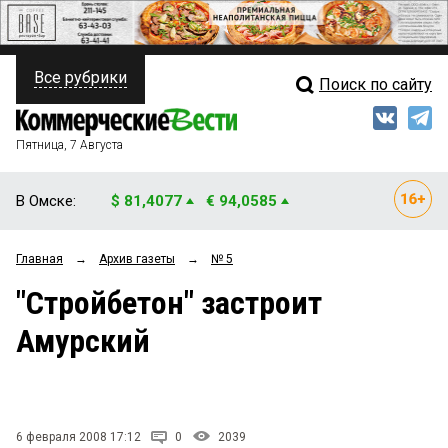
Все рубрики
Поиск по сайту
ПОЛИТИКА
Свежий выпуск
Медиа
ФИНАНСЫ
Пятница, 7 Августа
Кто есть кто
НЕДВИЖИМОСТЬ
В Омске:
$ 81,4077
€ 94,0585
Интервью
БИЗНЕС
Главная
→
Архив газеты
→
№ 5
Мнения
ОБЩЕСТВО
"Стройбетон" застроит
Рейтинги
ЗАКОН
Амурский
Блоги
НОВОСТИ КОМПАНИЙ
Архив
ПРОИСШЕСТВИЯ
6 февраля 2008 17:12
0
2039