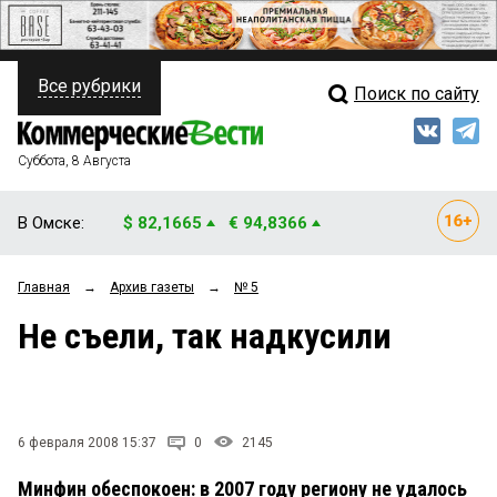
Все рубрики
Поиск по сайту
ПОЛИТИКА
Свежий выпуск
Медиа
ФИНАНСЫ
Суббота, 8 Августа
Кто есть кто
НЕДВИЖИМОСТЬ
В Омске:
$ 82,1665
€ 94,8366
Интервью
БИЗНЕС
Главная
→
Архив газеты
→
№ 5
Мнения
ОБЩЕСТВО
Не съели, так надкусили
Рейтинги
ЗАКОН
Блоги
НОВОСТИ КОМПАНИЙ
Архив
6 февраля 2008 15:37
0
2145
ПРОИСШЕСТВИЯ
Минфин обеспокоен: в 2007 году региону не удалось