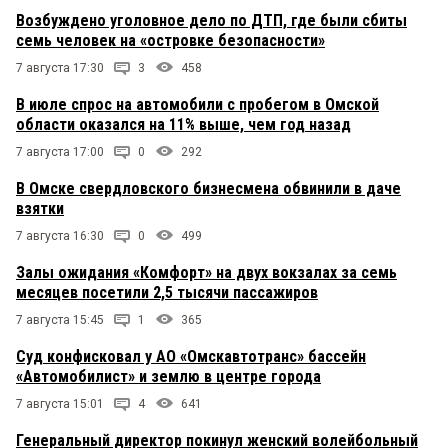
Возбуждено уголовное дело по ДТП, где были сбиты
семь человек на «островке безопасности»
7 августа 17:30
3
458
В июле спрос на автомобили с пробегом в Омской
области оказался на 11% выше, чем год назад
7 августа 17:00
0
292
В Омске свердловского бизнесмена обвинили в даче
взятки
7 августа 16:30
0
499
Залы ожидания «Комфорт» на двух вокзалах за семь
месяцев посетили 2,5 тысячи пассажиров
7 августа 15:45
1
365
Суд конфисковал у АО «Омскавтотранс» бассейн
«Автомобилист» и землю в центре города
7 августа 15:01
4
641
Генеральный директор покинул женский волейбольный