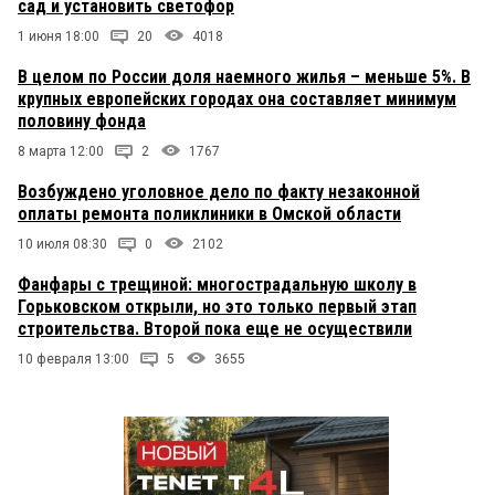
сад и установить светофор
1 июня 18:00
20
4018
В целом по России доля наемного жилья – меньше 5%. В
крупных европейских городах она составляет минимум
половину фонда
8 марта 12:00
2
1767
Возбуждено уголовное дело по факту незаконной
оплаты ремонта поликлиники в Омской области
10 июля 08:30
0
2102
Фанфары с трещиной: многострадальную школу в
Горьковском открыли, но это только первый этап
строительства. Второй пока еще не осуществили
10 февраля 13:00
5
3655