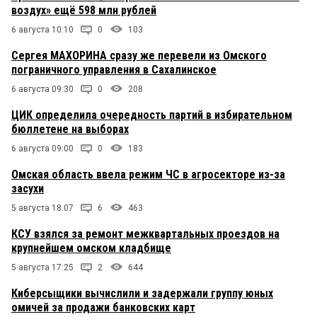
воздух» ещё 598 млн рублей
6 августа 10:10
0
103
Сергея МАХОРИНА сразу же перевели из Омского
пограничного управления в Сахалинское
6 августа 09:30
0
208
ЦИК определила очередность партий в избирательном
бюллетене на выборах
6 августа 09:00
0
183
Омская область ввела режим ЧС в агросекторе из-за
засухи
5 августа 18:07
6
463
КСУ взялся за ремонт межквартальных проездов на
крупнейшем омском кладбище
5 августа 17:25
2
644
Киберсыщики вычислили и задержали группу юных
омичей за продажи банковских карт