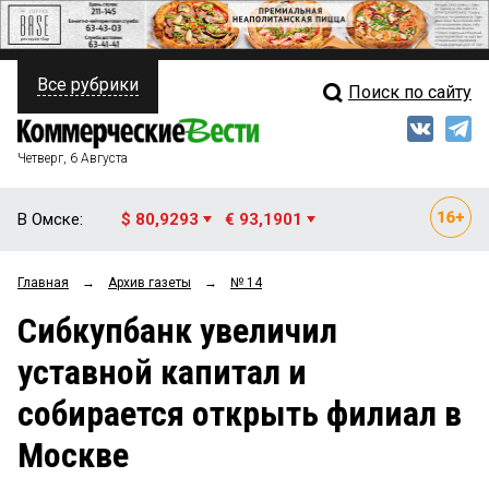
Все рубрики
Поиск по сайту
ПОЛИТИКА
Свежий выпуск
Медиа
ФИНАНСЫ
Четверг, 6 Августа
Кто есть кто
НЕДВИЖИМОСТЬ
В Омске:
$ 80,9293
€ 93,1901
Интервью
БИЗНЕС
Главная
→
Архив газеты
→
№ 14
Мнения
ОБЩЕСТВО
Сибкупбанк увеличил
Рейтинги
ЗАКОН
уставной капитал и
Блоги
НОВОСТИ КОМПАНИЙ
собирается открыть филиал в
Архив
ПРОИСШЕСТВИЯ
Москве
СТИЛЬ ЖИЗНИ