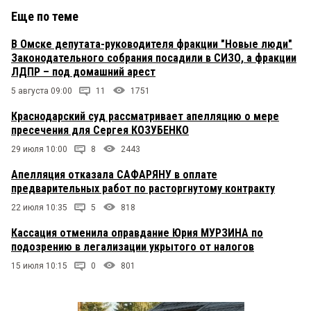
Еще по теме
В Омске депутата-руководителя фракции "Новые люди"
Законодательного собрания посадили в СИЗО, а фракции
ЛДПР – под домашний арест
5 августа 09:00
11
1751
Краснодарский суд рассматривает апелляцию о мере
пресечения для Сергея КОЗУБЕНКО
29 июля 10:00
8
2443
Апелляция отказала САФАРЯНУ в оплате
предварительных работ по расторгнутому контракту
22 июля 10:35
5
818
Кассация отменила оправдание Юрия МУРЗИНА по
подозрению в легализации укрытого от налогов
15 июля 10:15
0
801