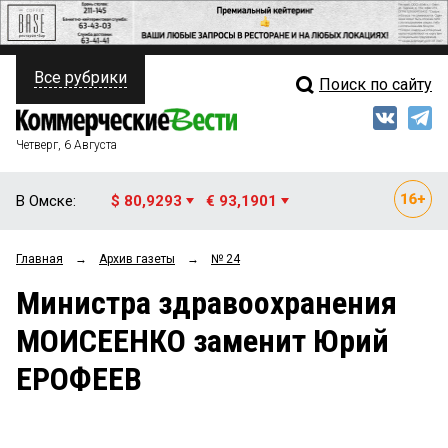
Все рубрики
Поиск по сайту
ПОЛИТИКА
Свежий выпуск
Медиа
ФИНАНСЫ
Четверг, 6 Августа
Кто есть кто
НЕДВИЖИМОСТЬ
В Омске:
$ 80,9293
€ 93,1901
Интервью
БИЗНЕС
Главная
→
Архив газеты
→
№ 24
Мнения
ОБЩЕСТВО
Министра здравоохранения
Рейтинги
ЗАКОН
МОИСЕЕНКО заменит Юрий
Блоги
НОВОСТИ КОМПАНИЙ
ЕРОФЕЕВ
Архив
ПРОИСШЕСТВИЯ
СТИЛЬ ЖИЗНИ