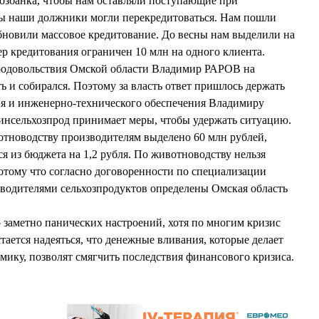
озбанка, чтобы нам оставляли поступающие при
ы наши должники могли перекредитоваться. Нам пошли
зобновили массовое кредитование. До весны нам выделили на
ер кредитования ограничен 10 млн на одного клиента.
продовольствия Омской области Владимир РАРОВ на
ть и собирался. Поэтому за власть ответ пришлось держать
ия и инженерно-технического обеспечения Владимиру
сельхозпрод принимает меры, чтобы удержать ситуацию.
отноводству производителям выделено 60 млн рублей,
я из бюджета на 1,2 рубля. По животноводству нельзя
отому что согласно договоренности по специализации
одителями сельхозпродуктов определены Омская область
о заметно панических настроений, хотя по многим кризис
тается надеяться, что денежные вливания, которые делает
мику, позволят смягчить последствия финансового кризиса.