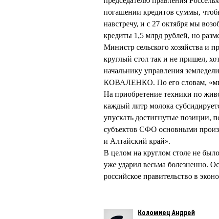
председателю правления Россельх
погашении кредитов суммы, чтоб
навстречу, и с 27 октября мы во
кредиты 1,5 млрд рублей, но разм
Министр сельского хозяйства и 
круглый стол так и не пришел, хо
начальнику управления земледел
КОВАЛЕНКО. По его словам, «мин
На приобретение техники по жив
каждый литр молока субсидируетс
упускать достигнутые позиции, п
субъектов СФО основными произв
и Алтайский край».
В целом на круглом столе не был
уже ударил весьма болезненно. Ос
российское правительство в эконо
Коломиец Андрей