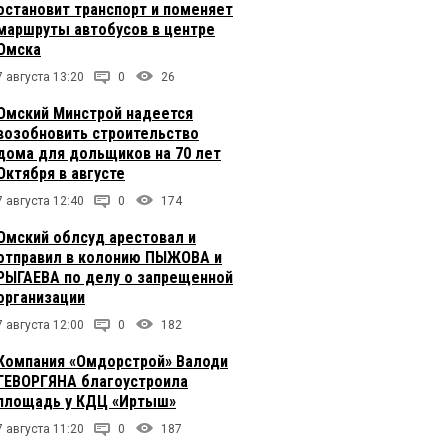
остановит транспорт и поменяет
маршруты автобусов в центре
Омска
7 августа 13:20
0
26
Омский Минстрой надеется
возобновить строительство
дома для дольщиков на 70 лет
Октября в августе
7 августа 12:40
0
174
Омский облсуд арестовал и
отправил в колонию ПЫЖОВА и
РЫГАЕВА по делу о запрещенной
организации
7 августа 12:00
0
182
Компания «Омдорстрой» Валоди
ГЕВОРГЯНА благоустроила
площадь у КДЦ «Иртыш»
7 августа 11:20
0
187