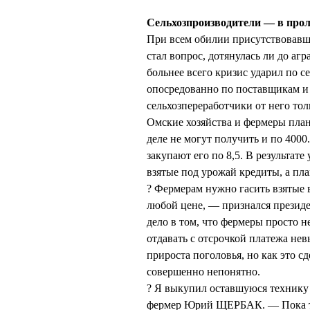
Сельхозпроизводители — в прол
При всем обилии присутствовавш
стал вопрос, дотянулась ли до агр
больнее всего кризис ударил по с
опосредованно по поставщикам и 
сельхозпереработчики от него тол
Омские хозяйства и фермеры план
деле не могут получить и по 4000
закупают его по 8,5. В результате
взятые под урожай кредиты, а пл
? Фермерам нужно гасить взятые 
любой цене, — признался прези
дело в том, что фермеры просто не
отдавать с отсрочкой платежа не
прироста поголовья, но как это сд
совершенно непонятно.
? Я выкупил оставшуюся технику 
фермер Юрий ЩЕРБАК. — Пока та