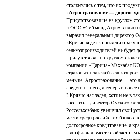
столкнулись с тем, что их продук
«Агрострахование — дорогое уд
Присутствовавшие на круглом ст
и ООО «Сибзавод Агро» в один г
выразил генеральный директор 
«Кризис ведет к снижению закупо
сельхозпроизводителей не будет д
Присутствовал на круглом столе 
компании «Царица» Маххабат КОП
страховых платежей сельхозпроизв
меньше. Агрострахование — это д
средств на него, а теперь и вовсе 
? Кризис нас задел, хотя и не в 
рассказала директор Омского ф
Россельхозбанк увеличил свой ус
место среди российских банков п
долгосрочное кредитование, а кра
Наш филиал вместе с областным м