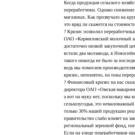
Когда продукция сельского хозяй
переработчики. Однако снижение 
магазинах. Как прозвучало на круг
это вряд ли скажется на стоимости
? Кризис позволил переработчика
ОАО «Кормиловский молочный з
достаточно низкой закупочной цен
встали два молзавода, в Новосиб
такого никогда не было за послед
ведь мы помогаем производителям
кризис, непонятно, но пока перер
? Финансовый кризис на нас сказа
директора ОАО «Омская макарон
а вот на муку нет, поскольку мы
сельхозугодья, это немаловажный
только 30% нашей продукции реал
правительство слабо влияет на за
региональный зерновой фонд, пог
Если на улице переработчиков пр