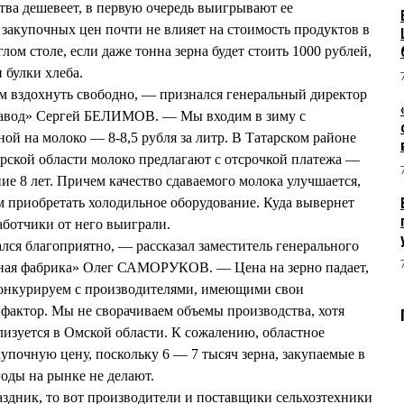
ства дешевеет, в первую очередь выигрывают ее
закупочных цен почти не влияет на стоимость продуктов в
лом столе, если даже тонна зерна будет стоить 1000 рублей,
 булки хлеба.
м вздохнуть свободно, — признался генеральный директор
авод» Сергей БЕЛИМОВ. — Мы входим в зиму с
ой на молоко — 8-8,5 рубля за литр. В Татарском районе
ирской области молоко предлагают с отсрочкой платежа —
ние 8 лет. Причем качество сдаваемого молока улучшается,
 приобретать холодильное оборудование. Куда вывернет
аботчики от него выиграли.
лся благоприятно, — рассказал заместитель генерального
ная фабрика» Олег САМОРУКОВ. — Цена на зерно падает,
 конкурируем с производителями, имеющими свои
 фактор. Мы не сворачиваем объемы производства, хотя
изуется в Омской области. К сожалению, областное
купочную цену, поскольку 6 — 7 тысяч зерна, закупаемые в
оды на рынке не делают.
аздник, то вот производители и поставщики сельхозтехники