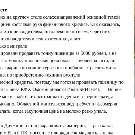
ете
их на круглом столе сельхознаправлений основной темой
ариев костлявая рука финансового кризиса. Как оказалось,
ельхозпризводителям, но далеко не по всем, через них
производителям сельхозтехники, а вот
ько выиграли.
ировали продавать тонну пшеницы за 5000 рублей, а на
. По молоку прогнозная цена была 11 рублей за литр, но
 у аграриев возникли серьезные проблемы с расчетами за
аны по приобретению техники рухнули.
весной кредиты, поэтому мы готовы продавать пшеницу по
дент Союза КФХ Омской области Иван БРИГЕРТ. — Но все
 могут найти тех, кто заплатит деньги за зерно сразу, а
выгодно. Областной минсельхозпрод требует от фермеров
елать, когда закупочная цена на молоко резко упала,
в Дружине и стал выращивать там зерно, — рассказал
м был СПК, посевные площади сокращались, а наша