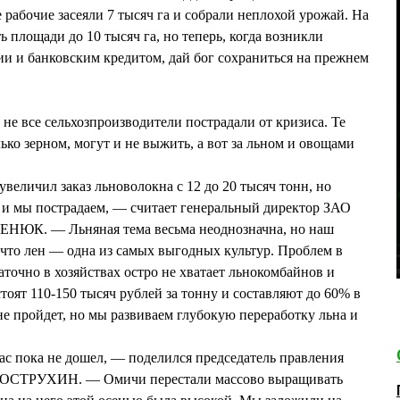
 рабочие засеяли 7 тысяч га и собрали неплохой урожай. На
 площади до 10 тысяч га, но теперь, когда возникли
и и банковским кредитом, дай бог сохраниться на прежнем
 не все сельхозпроизводители пострадали от кризиса. Те
ко зерном, могут и не выжить, а вот за льном и овощами
величил заказ льноволокна с 12 до 20 тысяч тонн, но
то и мы пострадаем, — считает генеральный директор ЗАО
ЕНЮК. — Льняная тема весьма неоднозначна, но наш
что лен — одна из самых выгодных культур. Проблем в
аточно в хозяйствах остро не хватает льнокомбайнов и
тоят 110-150 тысяч рублей за тонну и составляют до 60% в
не пройдет, но мы развиваем глубокую переработку льна и
нас пока не дошел, — поделился председатель правления
ОСТРУХИН. — Омичи перестали массово выращивать