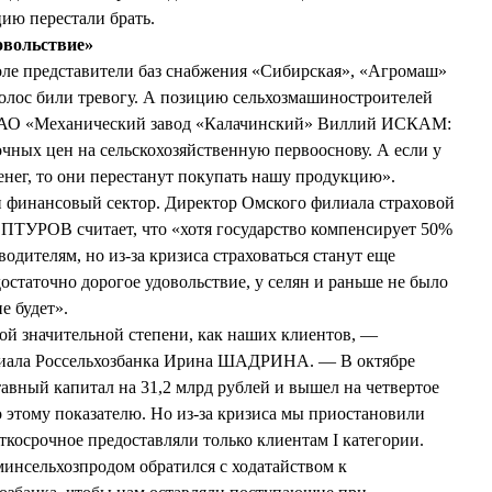
цию перестали брать.
овольствие»
оле представители баз снабжения «Сибирская», «Агромаш»
олос били тревогу. А позицию сельхозмашиностроителей
ОАО «Механический завод «Калачинский» Виллий ИСКАМ:
чных цен на сельскохозяйственную первооснову. А если у
енег, то они перестанут покупать нашу продукцию».
и финансовый сектор. Директор Омского филиала страховой
ТУРОВ считает, что «хотя государство компенсирует 50%
одителям, но из-за кризиса страховаться станут еще
остаточно дорогое удовольствие, у селян и раньше не было
не будет».
такой значительной степени, как наших клиентов, —
илиала Россельхозбанка Ирина ШАДРИНА. — В октябре
тавный капитал на 31,2 млрд рублей и вышел на четвертое
о этому показателю. Но из-за кризиса мы приостановили
ткосрочное предоставляли только клиентам I категории.
инсельхозпродом обратился с ходатайством к