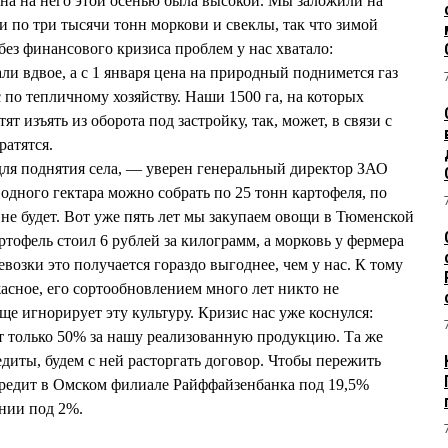
ена на него этой осенью была высокой. Мы заложили на
и по три тысячи тонн моркови и свеклы, так что зимой
 без финансового кризиса проблем у нас хватало:
и вдвое, а с 1 января цена на природный поднимется газ
 по тепличному хозяйству. Наши 1500 га, на которых
 изъять из оборота под застройку, так, может, в связи с
ратятся.
ля поднятия села, — уверен генеральный директор ЗАО
ного гектара можно собрать по 25 тонн картофеля, по
 не будет. Вот уже пять лет мы закупаем овощи в Тюменской
тофель стоил 6 рублей за килограмм, а морковь у фермера
озки это получается гораздо выгоднее, чем у нас. К тому
асное, его сортообновлением много лет никто не
игнорирует эту культуру. Кризис нас уже коснулся:
т только 50% за нашу реализованную продукцию. Та же
редиты, будем с ней расторгать договор. Чтобы пережить
кредит в Омском филиале Райффайзенбанка под 19,5%
ании под 2%.