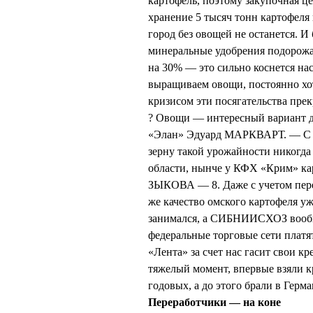
картофель, поэтому закупочная ц
хранение 5 тысяч тонн картофеля 
город без овощей не останется. И
минеральные удобрения подорожал
на 30% — это сильно коснется нас
выращиваем овощи, постоянно хотят
кризисом эти посягательства прек
? Овощи — интересный вариант д
«Элан» Эдуард МАРКВАРТ. — С од
зерну такой урожайности никогда
области, нынче у КФХ «Крим» кар
ЗЫКОВА — 8. Даже с учетом перев
же качество омского картофеля уж
занимался, а СИБНИИСХОЗ вообще 
федеральные торговые сети платя
«Лента» за счет нас гасит свои к
тяжелый момент, впервые взяли 
годовых, а до этого брали в Герм
Переработчики — на коне