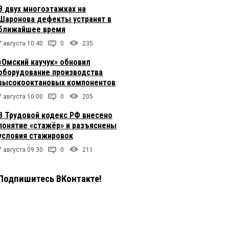
В двух многоэтажках на
Шаронова дефекты устранят в
ближайшее время
7 августа 10:40
0
235
«Омский каучук» обновил
оборудование производства
высокооктановых компонентов
7 августа 10:00
0
205
В Трудовой кодекс РФ внесено
понятие «стажёр» и разъяснены
условия стажировок
7 августа 09:30
0
211
Подпишитесь ВКонтакте!