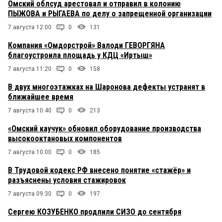
Омский облсуд арестовал и отправил в колонию
ПЫЖОВА и РЫГАЕВА по делу о запрещенной организации
7 августа 12:00
0
131
Компания «Омдорстрой» Валоди ГЕВОРГЯНА
благоустроила площадь у КДЦ «Иртыш»
7 августа 11:20
0
158
В двух многоэтажках на Шаронова дефекты устранят в
ближайшее время
7 августа 10:40
0
213
«Омский каучук» обновил оборудование производства
высокооктановых компонентов
7 августа 10:00
0
185
В Трудовой кодекс РФ внесено понятие «стажёр» и
разъяснены условия стажировок
7 августа 09:30
0
197
Сергею КОЗУБЕНКО продлили СИЗО до сентября