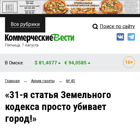
Все рубрики
Поиск по сайту
ПОЛИТИКА
Свежий выпуск
Медиа
ФИНАНСЫ
Пятница, 7 Августа
Кто есть кто
НЕДВИЖИМОСТЬ
В Омске:
$ 81,4077
€ 94,0585
Интервью
БИЗНЕС
Главная
→
Архив газеты
→
№ 45
Мнения
ОБЩЕСТВО
«31-я статья Земельного
Рейтинги
ЗАКОН
кодекса просто убивает
Блоги
НОВОСТИ КОМПАНИЙ
город!»
Архив
ПРОИСШЕСТВИЯ