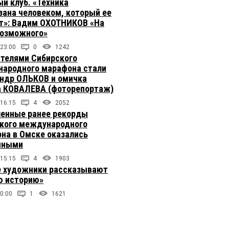
й клуб. «Техника
зана человеком, который ее
т»: Вадим ОХОТНИКОВ «На
возможного»
 23:00
0
1242
телями Сибирского
ародного марафона стали
ндр ОЛЬКОВ и омичка
 КОВАЛЕВА (фоторепортаж)
 16:15
4
2052
енные ранее рекорды
кого международного
на в Омске оказались
чными
 15:15
4
1903
 художники рассказывают
 историю»
0:00
1
1621