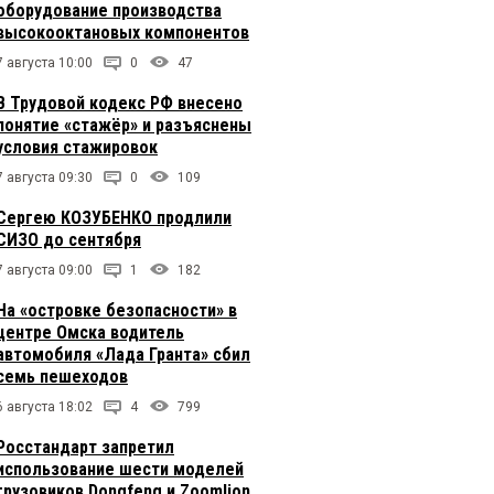
оборудование производства
высокооктановых компонентов
7 августа 10:00
0
47
В Трудовой кодекс РФ внесено
понятие «стажёр» и разъяснены
условия стажировок
7 августа 09:30
0
109
Сергею КОЗУБЕНКО продлили
СИЗО до сентября
7 августа 09:00
1
182
На «островке безопасности» в
центре Омска водитель
автомобиля «Лада Гранта» сбил
семь пешеходов
6 августа 18:02
4
799
Росстандарт запретил
использование шести моделей
грузовиков Dongfeng и Zoomlion