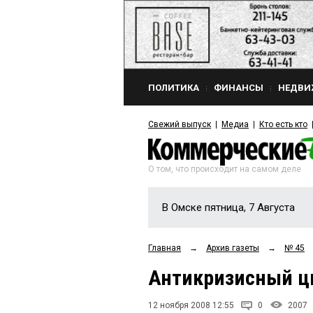
ПОЛИТИКА
ФИНАНСЫ
НЕДВИ
Свежий выпуск
Медиа
Кто есть кто
О том, что происходит на самом деле
В Омске пятница, 7 Августа
Главная
→
Архив газеты
→
№ 45
Антикризисный ц
12 ноября 2008 12:55
0
2007