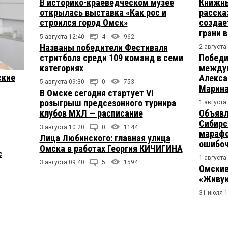
В историко-краеведческом музее
Книжны
открылась выставка «Как рос и
расска
строился город Омск»
создае
грани 
5 августа 12:40
4
962
Названы победители Фестиваля
2 августа
стритбола среди 109 команд в семи
Победи
категориях
междун
ские
Алекса
5 августа 09:30
0
753
Марина
В Омске сегодня стартует VI
розыгрыш предсезонного турнира
1 августа
клубов МХЛ — расписание
Объявл
Сибирс
3 августа 10:20
0
1144
марафо
Лица Любинского: главная улица
ошибо
Омска в работах Георгия КИЧИГИНА
с
1 августа
3 августа 09:40
5
1594
Омские
«Живую
31 июля 1