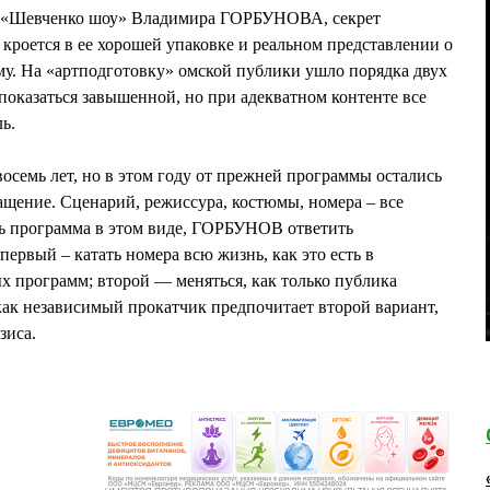
ра «Шевченко шоу» Владимира ГОРБУНОВА, секрет
роется в ее хорошей упаковке и реальном представлении о
у. На «артподготовку» омской публики ушло порядка двух
оказаться завышенной, но при адекватном контенте все
ь.
осемь лет, но в этом году от прежней программы остались
нащение. Сценарий, режиссура, костюмы, номера – все
ть программа в этом виде, ГОРБУНОВ ответить
: первый – катать номера всю жизнь, как это есть в
 программ; второй — меняться, как только публика
как независимый прокатчик предпочитает второй вариант,
зиса.