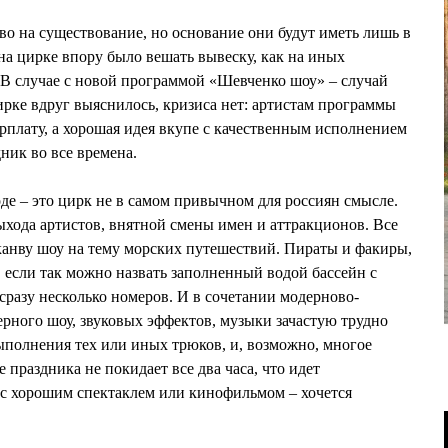
во на существование, но основание они будут иметь лишь в
 на цирке впору было вешать вывеску, как на иных
. В случае с новой программой «Шевченко шоу» – случай
ирке вдруг выяснилось, кризиса нет: артистам программы
рплату, а хорошая идея вкупе с качественным исполнением
ник во все времена.
де – это цирк не в самом привычном для россиян смысле.
ыхода артистов, внятной смены имен и аттракционов. Все
канву шоу на тему морских путешествий. Пираты и факиры,
, если так можно назвать заполненный водой бассейн с
сразу несколько номеров. И в сочетании модерново-
ерного шоу, звуковых эффектов, музыки зачастую трудно
ыполнения тех или иных трюков, и, возможно, многое
праздника не покидает все два часа, что идет
к с хорошим спектаклем или кинофильмом – хочется