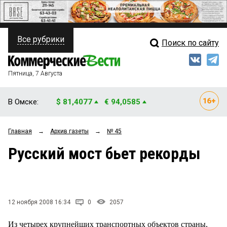
Все рубрики
Поиск по сайту
ПОЛИТИКА
Свежий выпуск
Медиа
ФИНАНСЫ
Пятница, 7 Августа
Кто есть кто
НЕДВИЖИМОСТЬ
В Омске:
$ 81,4077
€ 94,0585
Интервью
БИЗНЕС
Главная
→
Архив газеты
→
№ 45
Мнения
ОБЩЕСТВО
Русский мост бьет рекорды
Рейтинги
ЗАКОН
Блоги
НОВОСТИ КОМПАНИЙ
Архив
12 ноября 2008 16:34
0
2057
ПРОИСШЕСТВИЯ
Из четырех крупнейших транспортных объектов страны,
СТИЛЬ ЖИЗНИ