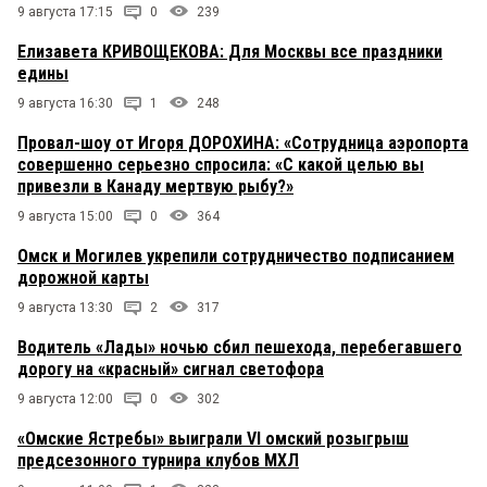
9 августа 17:15
0
239
Елизавета КРИВОЩЕКОВА: Для Москвы все праздники
едины
9 августа 16:30
1
248
Провал-шоу от Игоря ДОРОХИНА: «Сотрудница аэропорта
совершенно серьезно спросила: «С какой целью вы
привезли в Канаду мертвую рыбу?»
9 августа 15:00
0
364
Омск и Могилев укрепили сотрудничество подписанием
дорожной карты
9 августа 13:30
2
317
Водитель «Лады» ночью сбил пешехода, перебегавшего
дорогу на «красный» сигнал светофора
9 августа 12:00
0
302
«Омские Ястребы» выиграли VI омский розыгрыш
предсезонного турнира клубов МХЛ