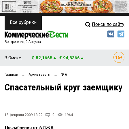
Все рубрики
Поиск по сайту
ПОЛИТИКА
Свежий выпуск
Медиа
ФИНАНСЫ
Воскресенье, 9 Августа
Кто есть кто
НЕДВИЖИМОСТЬ
В Омске:
$ 82,1665
€ 94,8366
Интервью
БИЗНЕС
Главная
→
Архив газеты
→
№ 6
Мнения
ОБЩЕСТВО
Спасательный круг заемщику
Рейтинги
ЗАКОН
Блоги
НОВОСТИ КОМПАНИЙ
Архив
18 февраля 2009 13:22
0
1964
ПРОИСШЕСТВИЯ
Послабления от АИЖК