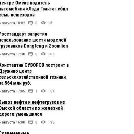
центре Омска водитель
автомобиля «Лада Гранта» сбил
семь пешеходов
6 августа 18:02
0
15
Росстандарт запретил
использование шести моделей
грузовиков Dongfeng и Zoomlion
6 августа 17:30
0
106
Константин СУВОРОВ построит в
Дружино центр
сельскохозяйственной техники
за 564 млн руб.
6 августа 17:05
1
154
Вывоз нефти и нефтегрузов из
Омской области по железной
дороге уменьшился
6 августа 16:00
0
190
Современные