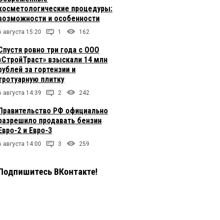
косметологические процедуры:
возможности и особенности
6 августа 15:20
1
162
Спустя ровно три года с ООО
«СтройТраст» взыскали 14 млн
рублей за гортензии и
тротуарную плитку
6 августа 14:39
2
242
Правительство РФ официально
разрешило продавать бензин
Евро-2 и Евро-3
6 августа 14:00
3
259
Подпишитесь ВКонтакте!