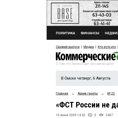
ПОЛИТИКА
ФИНАНСЫ
НЕДВИ
Свежий выпуск
Медиа
Кто есть кто
О том, что происходит на самом деле
В Омске четверг, 6 Августа
Главная
→
Архив газеты
→
№ 22
«ФСТ России не д
10 июня 2009 14:42
0
2467