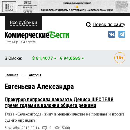
Все рубрики
Поиск по сайту
ПОЛИТИКА
Свежий выпуск
Медиа
ФИНАНСЫ
Пятница, 7 Августа
Кто есть кто
НЕДВИЖИМОСТЬ
В Омске:
$ 81,4077
€ 94,0585
Интервью
БИЗНЕС
Главная
→
Авторы
Мнения
ОБЩЕСТВО
Евгеньева Александра
Рейтинги
ЗАКОН
Прокурор попросила наказать Дениса ШЕСТЕЛЯ
Блоги
НОВОСТИ КОМПАНИЙ
тремя годами в колонии общего режима
Глава «Сельхозпрода» вину в мошенничестве не признает и просит
Архив
ПРОИСШЕСТВИЯ
суд его оправдать
5 октября 2018 09:14
0
5300
СТИЛЬ ЖИЗНИ