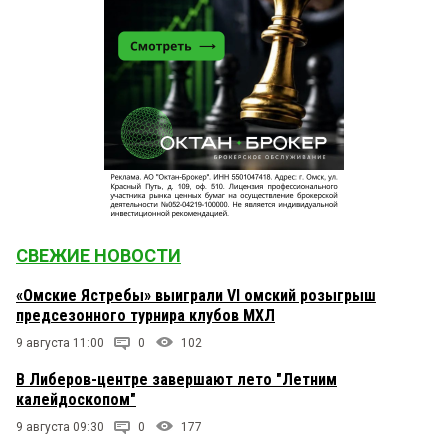
СВЕЖИЕ НОВОСТИ
«Омские Ястребы» выиграли VI омский розыгрыш
предсезонного турнира клубов МХЛ
9 августа 11:00
0
102
В Либеров-центре завершают лето "Летним
калейдоскопом"
9 августа 09:30
0
177