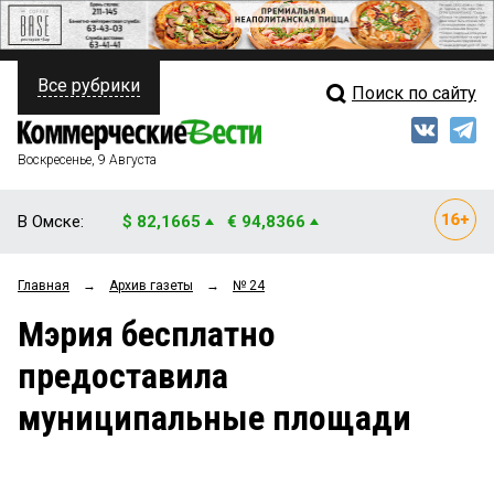
Все рубрики
Поиск по сайту
ПОЛИТИКА
Свежий выпуск
Медиа
ФИНАНСЫ
Воскресенье, 9 Августа
Кто есть кто
НЕДВИЖИМОСТЬ
В Омске:
$ 82,1665
€ 94,8366
Интервью
БИЗНЕС
Главная
→
Архив газеты
→
№ 24
Мнения
ОБЩЕСТВО
Мэрия бесплатно
Рейтинги
ЗАКОН
предоставила
Блоги
НОВОСТИ КОМПАНИЙ
муниципальные площади
Архив
ПРОИСШЕСТВИЯ