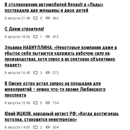
В столкновении автомобилей Renault и «Лады»
пострадали две женщины и двое детей
8 августа 21:48
0
402
С Днем строителя!
8 августа 18:00
1
415
Эльвира НАБИУЛЛИНА: «Некоторые компании даже в
убыток себе пытаются удержать рабочую силу на
производствах, хотя спрос в их секторах объективно
падает»
8 августа 16:45
3
572
В Омске остро встал запрос на площадки для
мероприятий – нужно что-то кроме Любинского
проспекта
8 августа 15:30
5
734
Юрий ИЦКОВ, народный артист РФ: «Когда достигаешь
потолка, становится неинтересно»
8 августа 14:00
2
504