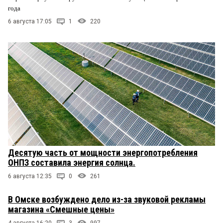
года
6 августа 17:05
1
220
Десятую часть от мощности энергопотребления
ОНПЗ составила энергия солнца.
6 августа 12:35
0
261
В Омске возбуждено дело из-за звуковой рекламы
магазина «Смешные цены»
4 августа 16:20
3
997