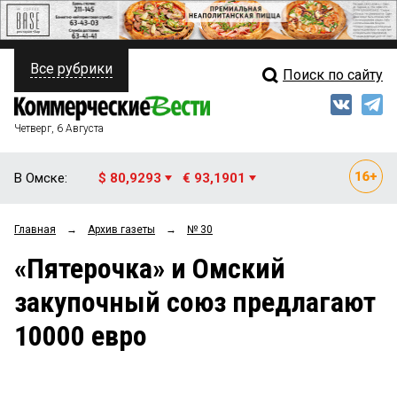
Все рубрики
Поиск по сайту
ПОЛИТИКА
Свежий выпуск
Медиа
ФИНАНСЫ
Четверг, 6 Августа
Кто есть кто
НЕДВИЖИМОСТЬ
В Омске:
$ 80,9293
€ 93,1901
Интервью
БИЗНЕС
Главная
→
Архив газеты
→
№ 30
Мнения
ОБЩЕСТВО
«Пятерочка» и Омский
Рейтинги
ЗАКОН
закупочный союз предлагают
Блоги
НОВОСТИ КОМПАНИЙ
10000 евро
Архив
ПРОИСШЕСТВИЯ