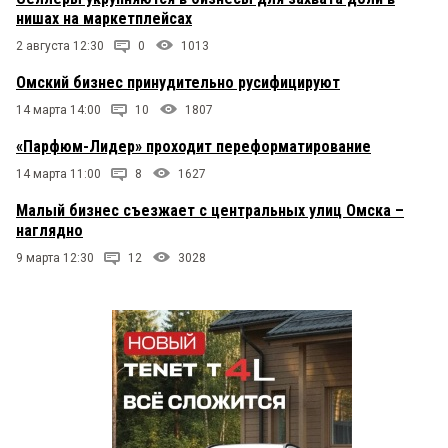
нишах на маркетплейсах
2 августа 12:30
0
1013
Омский бизнес принудительно русифицируют
14 марта 14:00
10
1807
«Парфюм-Лидер» проходит переформатирование
14 марта 11:00
8
1627
Малый бизнес съезжает с центральных улиц Омска –
наглядно
9 марта 12:30
12
3028