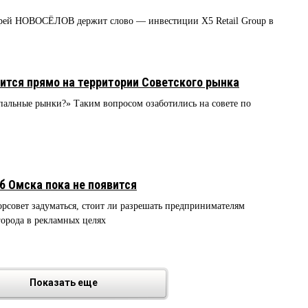
дрей НОВОСЁЛОВ держит слово — инвестиции X5 Retail Group в
ится прямо на территории Советского рынка
альные рынки?» Таким вопросом озаботились на совете по
б Омска пока не появится
горсовет задуматься, стоит ли разрешать предпринимателям
города в рекламных целях
Показать еще