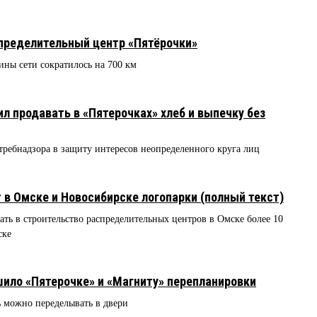
пределительный центр «Пятёрочки»
ины сети сократилось на 700 км
л продавать в «Пятерочках» хлеб и выпечку без
ребнадзора в защиту интересов неопределенного круга лиц
 в Омске и Новосибирске логопарки (полный текст)
ь в строительство распределительных центров в Омске более 10
ске
5
ило «Пятерочке» и «Магниту» перепланировки
ь можно переделывать в двери