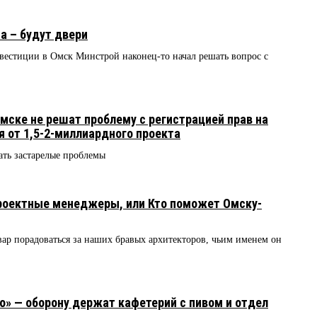
а – будут двери
вестиции в Омск Минстрой наконец-то начал решать вопрос с
Омске не решат проблему с регистрацией прав на
 от 1,5-2-миллиардного проекта
ать застарелые проблемы
оектные менеджеры, или Кто поможет Омску-
вар порадоваться за наших бравых архитекторов, чьим именем он
о» — оборону держат кафетерий с пивом и отдел