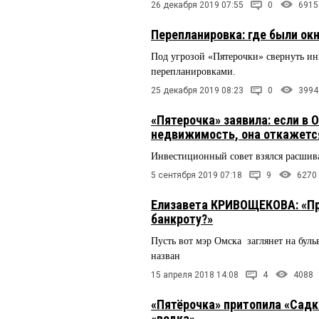
26 декабря 2019 07:55
0
6915
Перепланировка: где были окн
Под угрозой «Пятерочки» свернуть ин
перепланировками.
25 декабря 2019 08:23
0
3994
«Пятерочка» заявила: если в 
недвижимость, она откажется
Инвестиционный совет взялся расшив
5 сентября 2019 07:18
9
6270
Елизавета КРИВОЩЕКОВА: «Пр
банкроту?»
Пусть вот мэр Омска заглянет на буль
назван
15 апреля 2018 14:08
4
4088
«Пятёрочка» притопила «Садк
«водка»