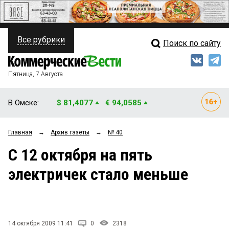
Все рубрики
Поиск по сайту
ПОЛИТИКА
Свежий выпуск
Медиа
ФИНАНСЫ
Пятница, 7 Августа
Кто есть кто
НЕДВИЖИМОСТЬ
В Омске:
$ 81,4077
€ 94,0585
Интервью
БИЗНЕС
Главная
→
Архив газеты
→
№ 40
Мнения
ОБЩЕСТВО
С 12 октября на пять
Рейтинги
ЗАКОН
электричек стало меньше
Блоги
НОВОСТИ КОМПАНИЙ
Архив
ПРОИСШЕСТВИЯ
14 октября 2009 11:41
0
2318