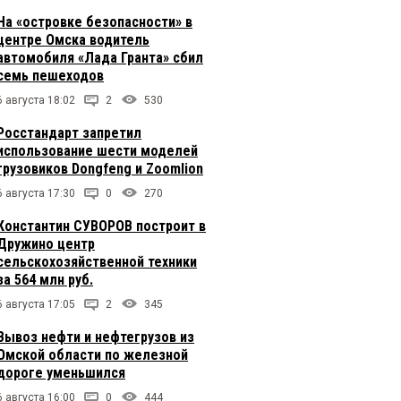
На «островке безопасности» в
центре Омска водитель
автомобиля «Лада Гранта» сбил
семь пешеходов
6 августа 18:02
2
530
Росстандарт запретил
использование шести моделей
грузовиков Dongfeng и Zoomlion
6 августа 17:30
0
270
Константин СУВОРОВ построит в
Дружино центр
сельскохозяйственной техники
за 564 млн руб.
6 августа 17:05
2
345
Вывоз нефти и нефтегрузов из
Омской области по железной
дороге уменьшился
6 августа 16:00
0
444