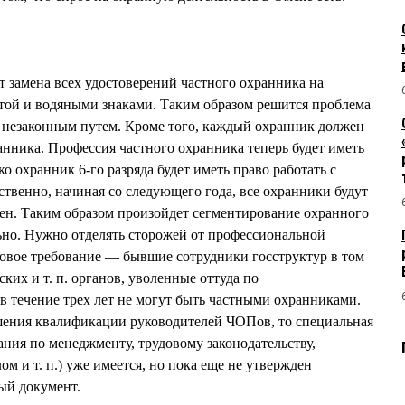
т замена всех удостоверений частного охранника на
той и водяными знаками. Таким образом решится проблема
 незаконным путем. Кроме того, каждый охранник должен
анника. Профессия частного охранника теперь будет иметь
ько охранник 6-го разряда будет иметь право работать с
твенно, начиная со следующего года, все охранники будут
ен. Таким образом произойдет сегментирование охранного
льно. Нужно отделять сторожей от профессиональной
овое требование — бывшие сотрудники госструктур в том
ких и т. п. органов, уволенные оттуда по
 течение трех лет не могут быть частными охранниками.
ышения квалификации руководителей ЧОПов, то специальная
ания по менеджменту, трудовому законодательству,
м и т. п.) уже имеется, но пока еще не утвержден
ый документ.