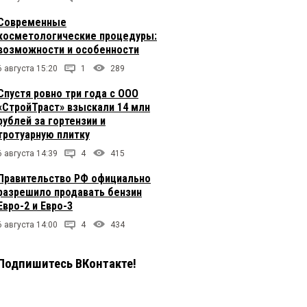
Современные
косметологические процедуры:
возможности и особенности
6 августа 15:20
1
289
Спустя ровно три года с ООО
«СтройТраст» взыскали 14 млн
рублей за гортензии и
тротуарную плитку
6 августа 14:39
4
415
Правительство РФ официально
разрешило продавать бензин
Евро-2 и Евро-3
6 августа 14:00
4
434
Подпишитесь ВКонтакте!