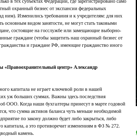
лько в тех субъектах Федерации, где зарегистрировано само
стный охранный бизнес от экспансии федеральных
ад ним). Изменились требования и к учредителям: для них
ть основным видом занятости, не могут стать таковыми
дане, состоящие на госслужбе или замещающие выборно-
анные граждане (чтобы защитить наш охранный бизнес от
 гражданства и граждане РФ, имеющие гражданство иного
ны «Правоохранительный центр» Александр
ного капитала не играет ключевой роли в нашей
аких уж больших суммах. Важны здесь последствия
об ООО. Когда наши бухгалтеры принесут в марте годовой
тся, что сумма активов баланса чуть меньше необходимой
дприятие по закону должно будет либо закрыться, либо
о капитала, а это противоречит изменениям в ФЗ № 272.
дводный камень.