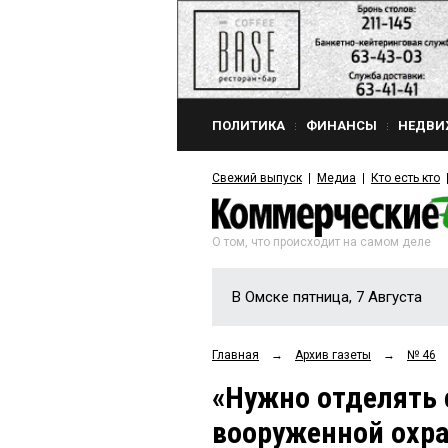
ПОЛИТИКА
ФИНАНСЫ
НЕДВИ
Свежий выпуск
Медиа
Кто есть кто
О том, что происходит на самом деле
В Омске пятница, 7 Августа
Главная
→
Архив газеты
→
№ 46
«Нужно отделять 
вооруженной охр