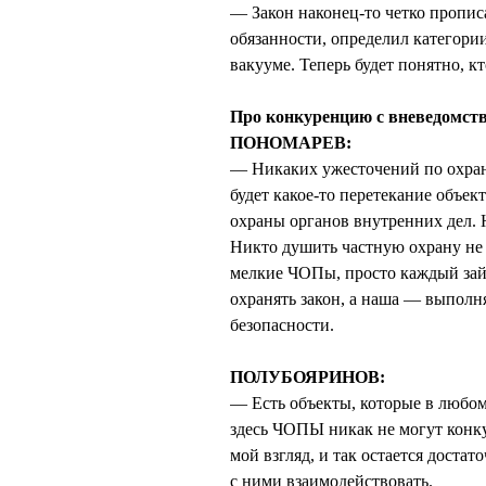
— Закон наконец-то четко прописа
обязанности, определил категори
вакууме. Теперь будет понятно, к
Про конкуренцию с вневедомст
ПОНОМАРЕВ:
— Никаких ужесточений по охране
будет какое-то перетекание объ
охраны органов внутренних дел. 
Никто душить частную охрану не 
мелкие ЧОПы, просто каждый зай
охранять закон, а наша — выпол
безопасности.
ПОЛУБОЯРИНОВ:
— Есть объекты, которые в любом
здесь ЧОПЫ никак не могут конк
мой взгляд, и так остается доста
с ними взаимодействовать.