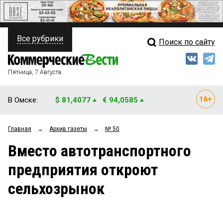
Все рубрики
Поиск по сайту
ПОЛИТИКА
Свежий выпуск
Медиа
ФИНАНСЫ
Пятница, 7 Августа
Кто есть кто
НЕДВИЖИМОСТЬ
В Омске:
$ 81,4077
€ 94,0585
Интервью
БИЗНЕС
Главная
→
Архив газеты
→
№ 50
Мнения
ОБЩЕСТВО
Вместо автотранспортного
Рейтинги
ЗАКОН
предприятия откроют
Блоги
НОВОСТИ КОМПАНИЙ
сельхозрынок
Архив
ПРОИСШЕСТВИЯ