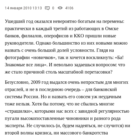
СТИЛЬ ЖИЗНИ
14 января 2010 13:13
0
4106
Ушедший год оказался невероятно богатым на перемены:
практически в каждый третий из работающих в Омске
банков, филиалов, оперофисов и ККО пришли новые
руководители. Однако большинство из них новыми можно
назвать с очень большой долей условности. Глядя на
фотографии «новичков», так и хочется воскликнуть: «Ба!
Знакомые все лица». И невольно задаешься вопросом: что
же стало причиной столь масштабной перетасовки?
Безусловно, 2009 год выдался очень непростым для многих
отраслей, и не в последнюю очередь – для банковской
системы России. Но и назвать его совсем уж неудачным
тоже нельзя. Хотя бы потому, что не сбылись многие
«страшилки», которыми нас всех с завидной регулярностью
пугали высокопоставленные чиновники и разного рода
эксперты. Не случилось (и, будем надеяться, не случится) ни
второй волны кризиса, ни массового банкротства