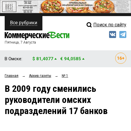
Все рубрики
Поиск по сайту
ПОЛИТИКА
Свежий выпуск
Медиа
ФИНАНСЫ
Пятница, 7 Августа
Кто есть кто
НЕДВИЖИМОСТЬ
В Омске:
$ 81,4077
€ 94,0585
Интервью
БИЗНЕС
Главная
→
Архив газеты
→
№ 1
Мнения
ОБЩЕСТВО
В 2009 году сменились
Рейтинги
ЗАКОН
руководители омских
Блоги
НОВОСТИ КОМПАНИЙ
подразделений 17 банков
Архив
ПРОИСШЕСТВИЯ