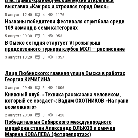
В историко-краеведческом музее открылась
выставка «Как рос и строился город Омск»
5 августа 12:40
4
1176
Названы победители Фестиваля стритбола среди
109 команд в семи категориях
5 августа 09:30
0
953
В Омске сегодня стартует VI розыгрыш
предсезонного турнира клубов МХЛ — расписание
3 августа 10:20
0
1357
Лица Любинского: главная улица Омска в работах
Георгия КИЧИГИНА
3 августа 09:40
5
1806
Книжный клуб. «Техника рассказана человеком,
который ее создает»: Вадим ОХОТНИКОВ «На грани
возможного»
2 августа 23:00
0
1428
Победителями Сибирского международного
марафона стали Александр ОЛЬКОВ и омичка
Марина КОВАЛЕВА (фоторепортаж)