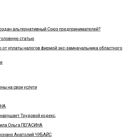
 создан альтернативный Союз предпринимателей?
уголовную статью
 от уплаты налогов фирмой экс-замначальника областного
ия
ны на свои услуги
ИНА
нарушает Трудовой кодекс,
ила Ольга ПЕГАСИНА
Роснано Анатолий ЧУБАЙС