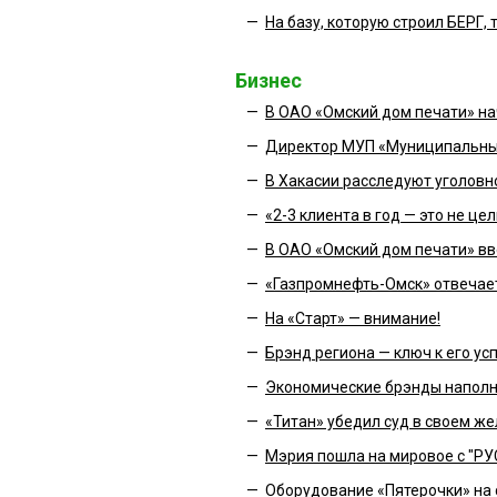
—
На базу, которую строил БЕРГ,
Бизнес
—
В ОАО «Омский дом печати» н
—
Директор МУП «Муниципальны
—
В Хакасии расследуют уголовн
—
«2-3 клиента в год — это не це
—
В ОАО «Омский дом печати» в
—
«Газпромнефть-Омск» отвечает
—
На «Старт» — внимание!
—
Брэнд региона — ключ к его 
—
Экономические брэнды напол
—
«Титан» убедил суд в своем ж
—
Мэрия пошла на мировое с "Р
—
Оборудование «Пятерочки» на 