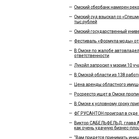
—
Омский сбербанк намерен реко
—
Омский суд взыскал со «Спецм
тыс.рублей
—
Омский государственный унив
—
Фестиваль «Формула моды» отк
—
В Омске по жалобе автовладе
ответственности
—
Лукойл запросил у мэрии 10 уч
—
В Омской области из 138 рабо
—
Цена аренды областного имущ
—
Росреестр ищет в Омске пропи
—
В Омске к условному сроку пр
—
ФГ РУСАНТОН проиграл в суде
—
Виктор САБЕЛЬФЕЛЬД, глава Аз
как очень удачную бизнес-пло
—
"Вам придется принимать иниц