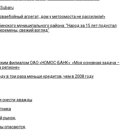
 Subaru
 сваебойный агрегат, дом у метромоста не расселили!»
ского муниципального района: "Народ за 15 лет подустал
перемены, свежий взгляд"
ским филиалом ОАО «НОМОС-БАНК»: «Моя основная задача –
в регионе»
ду в три раза меньше кредитов, чем в 2008 году
и снести дважды
тника
й рынок,
ы опасаются,