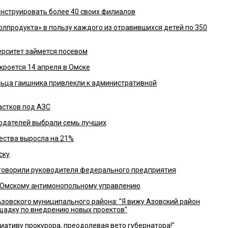
нструировать более 40 своих филиалов
олпродукта» в пользу каждого из отравившихся детей по 350
ерситет займется посевом
роется 14 апреля в Омске
льца гаишника привлекли к административной
астков под АЗС
тодателей выбрали семь лучших
ества выросла на 21%
ску
иговорили руководителя федерального предприятия
 Омскому антимонопольному управлению
овского муниципального района: "Я вижу Азовский район
щадку по внедрению новых проектов"
иативу прокурора, преодолевая вето губернатора!"