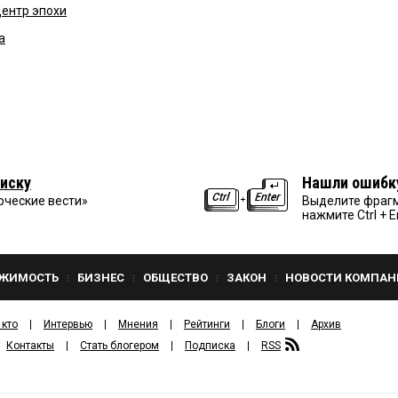
центр эпохи
а
иску
Нашли ошибк
рческие вести»
Выделите фрагм
нажмите Ctrl + E
ЖИМОСТЬ
БИЗНЕС
ОБЩЕСТВО
ЗАКОН
НОВОСТИ КОМПАН
 кто
Интервью
Мнения
Рейтинги
Блоги
Архив
Контакты
Стать блогером
Подписка
RSS