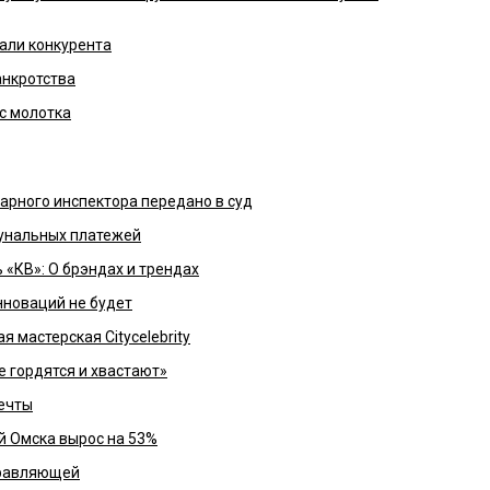
али конкурента
анкротства
с молотка
нарного инспектора передано в суд
унальных платежей
 «КВ»: О брэндах и трендах
нноваций не будет
 мастерская Cityсelebrity
 гордятся и хвастают»
мечты
й Омска вырос на 53%
правляющей