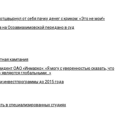
швырнул от себя пачку денег с криком: «Это не мои!»
а на Осоавиахимовской передано в суд
нтная кампания
ент ОАО «Инмарко»: «Я могу с уверенностью сказать, что
» являются глобальными…»
ии инвестпрограммы до 2015 года
ть в специализированных студиях