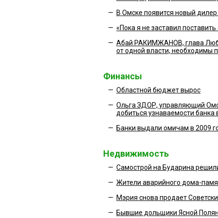
—
В Омске появится новый дилер
—
«Пока я не заставил поставить
—
Абай РАКИМЖАНОВ, глава Любин
от одной власти, необходимы 
Финансы
—
Областной бюджет вырос
—
Ольга ЗДОР, управляющий Ом
добиться узнаваемости банка 
—
Банки выдали омичам в 2009 го
Недвижимость
—
Самострой на Бударина решил
—
Жители аварийного дома-памя
—
Мэрия снова продает Советски
—
Бывшие дольщики Ясной Полян