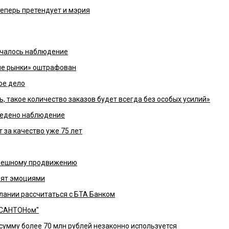
 теперь претендует и мэрия
ачалось наблюдение
е рынки» оштрафован
ое дело
ль, такое количество заказов будет всегда без особых усилий»
ведено наблюдение
 за качество уже 75 лет
успешному продвижению
нят эмоциями
елании рассчитаться с БТА Банком
УСАНТОНом"
сумму более 70 млн рублей незаконно используется