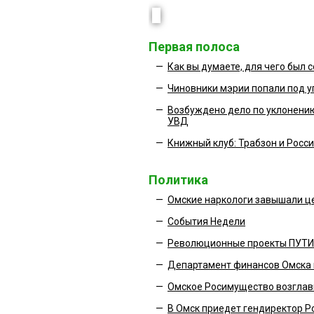
Первая полоса
—
Как вы думаете, для чего был
—
Чиновники мэрии попали под 
—
Возбуждено дело по уклонению
УВД
—
Книжный клуб: Трабзон и Росс
Политика
—
Омские наркологи завышали це
—
События Недели
—
Революционные проекты ПУТ
—
Департамент финансов Омска 
—
Омское Росимущество возглав
—
В Омск приедет гендиректор 