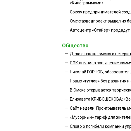
«Килограммами»
—
Союзу предпринимателей созд
—
Омскгазводпроект вышел из б
—
Автоцентр «Стайер» продадут 
Общество
—
Дело о взятке омского ветери
—
РЭК выявила завышение комм
—
Николай ГОРНОВ, обозреватель
—
Новых «гуглов» без развития и
—
В Омске открывается творческая
—
Елизавета КРИВОЩЕКОВА: «Все
—
Сайт недели: Проигрыватель 
—
«Мусорный» тариф для жителе
—
Слово о погибели компании у