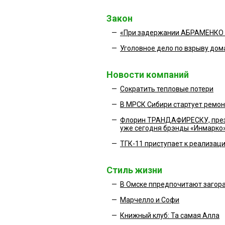
Закон
—
«При задержании АБРАМЕНКО от
—
Уголовное дело по взрыву дом
Новости компаний
—
Сократить тепловые потери
—
В МРСК Сибири стартует ремо
—
Флорин ТРАНДАФИРЕСКУ, презид
уже сегодня брэнды «Инмарко
—
ТГК-11 приступает к реализац
Стиль жизни
—
В Омске ппредпочитают загора
—
Марчелло и Софи
—
Книжный клуб: Та самая Алла