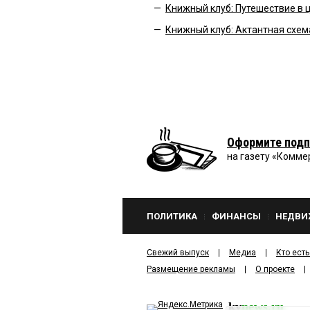
—
Книжный клуб: Путешествие в 
—
Книжный клуб: Актантная схем
Оформите подп
на газету «Комме
ПОЛИТИКА
ФИНАНСЫ
НЕДВИ
Свежий выпуск
Медиа
Кто есть
Размещение рекламы
О проекте
kv
news.ru