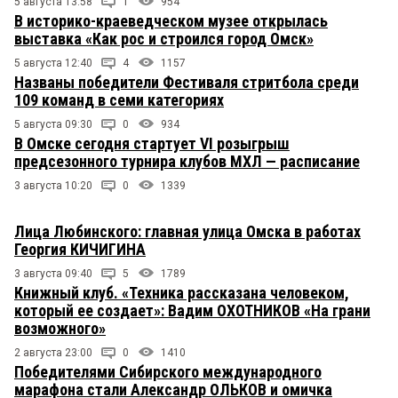
5 августа 13:58
1
954
В историко-краеведческом музее открылась
выставка «Как рос и строился город Омск»
5 августа 12:40
4
1157
Названы победители Фестиваля стритбола среди
109 команд в семи категориях
5 августа 09:30
0
934
В Омске сегодня стартует VI розыгрыш
предсезонного турнира клубов МХЛ — расписание
3 августа 10:20
0
1339
Лица Любинского: главная улица Омска в работах
Георгия КИЧИГИНА
3 августа 09:40
5
1789
Книжный клуб. «Техника рассказана человеком,
который ее создает»: Вадим ОХОТНИКОВ «На грани
возможного»
2 августа 23:00
0
1410
Победителями Сибирского международного
марафона стали Александр ОЛЬКОВ и омичка