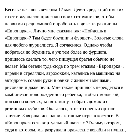
Веселье началось вечером 17 мая. Девять редакций омских
газет и журналов прислали своих сотрудников, чтобы
первыми среди омичей опробовать в деле аттракционы
«Европарка». Лично мне сказали так: «Пойдешь в
«Европарк»? Там будет боулинг и фуршет». Золотые слова
для любого журналиста. Я согласился. Однако чтобы
добраться до боулинга, а уж тем более до фуршета,
пришлось сделать то, чего пишущая братья обычно не
делает. Мы бегали туда-сюда по трем этажам «Европарка»,
играли в стрелялки, аэрохоккей, катались на машинах на
автодроме, совали руки в банки с живыми мышами,
рисовали и даже пели. Мне также пришлось переодеться в
комбинезон новорожденного ребенка, чтобы с коллегой,
ползая на коленях, за пять минут собрать домик из
резиновых кубиков. Оказалось, что это очень азартное
занятие. Завершались наши активные игры в космосе. В
«Европарке» есть виртуальный шаттл с 3D-симулятором,
сидя в котором, мы разрушали вражеские корабли и пушки,