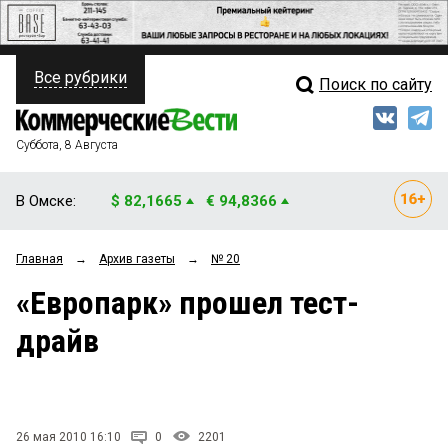
Все рубрики
Поиск по сайту
ПОЛИТИКА
Свежий выпуск
Медиа
ФИНАНСЫ
Суббота, 8 Августа
Кто есть кто
НЕДВИЖИМОСТЬ
В Омске:
$ 82,1665
€ 94,8366
Интервью
БИЗНЕС
Главная
→
Архив газеты
→
№ 20
Мнения
ОБЩЕСТВО
«Европарк» прошел тест-
Рейтинги
ЗАКОН
драйв
Блоги
НОВОСТИ КОМПАНИЙ
Архив
ПРОИСШЕСТВИЯ
26 мая 2010 16:10
0
2201
СТИЛЬ ЖИЗНИ