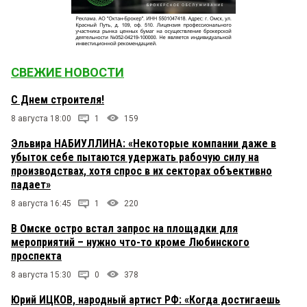
СВЕЖИЕ НОВОСТИ
С Днем строителя!
8 августа 18:00
1
159
Эльвира НАБИУЛЛИНА: «Некоторые компании даже в
убыток себе пытаются удержать рабочую силу на
производствах, хотя спрос в их секторах объективно
падает»
8 августа 16:45
1
220
В Омске остро встал запрос на площадки для
мероприятий – нужно что-то кроме Любинского
проспекта
8 августа 15:30
0
378
Юрий ИЦКОВ, народный артист РФ: «Когда достигаешь