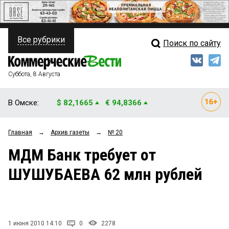
Все рубрики
Поиск по сайту
ПОЛИТИКА
Свежий выпуск
Медиа
ФИНАНСЫ
Суббота, 8 Августа
Кто есть кто
НЕДВИЖИМОСТЬ
В Омске:
$ 82,1665
€ 94,8366
Интервью
БИЗНЕС
Главная
→
Архив газеты
→
№ 20
Мнения
ОБЩЕСТВО
МДМ Банк требует от
Рейтинги
ЗАКОН
ШУШУБАЕВА 62 млн рублей
Блоги
НОВОСТИ КОМПАНИЙ
Архив
ПРОИСШЕСТВИЯ
1 июня 2010 14:10
0
2278