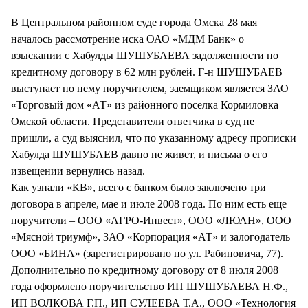
СТИЛЬ ЖИЗНИ
В Центральном районном суде города Омска 28 мая
началось рассмотрение иска ОАО «МДМ Банк» о
взыскании с Хабулды ШУШУБАЕВА задолженности по
кредитному договору в 62 млн рублей. Г-н ШУШУБАЕВ
выступает по нему поручителем, заемщиком является ЗАО
«Торговый дом «АТ» из районного поселка Кормиловка
Омской области. Представители ответчика в суд не
пришли, а суд выяснил, что по указанному адресу прописки
Хабулда ШУШУБАЕВ давно не живет, и письма о его
извещении вернулись назад.
Как узнали «КВ», всего с банком было заключено три
договора в апреле, мае и июле 2008 года. По ним есть еще
поручители – ООО «АГРО-Инвест», ООО «ЛЮАН», ООО
«Мясной триумф», ЗАО «Корпорация «АТ» и залогодатель
ООО «БИНА» (зарегистрировано по ул. Рабиновича, 77).
Дополнительно по кредитному договору от 8 июля 2008
года оформлено поручительство ИП ШУШУБАЕВА Н.Ф.,
ИП ВОЛКОВА Г.П., ИП СУЛЕЕВА Т.А., ООО «Технология