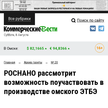
Все рубрики
Поиск по сайту
ПОЛИТИКА
Свежий выпуск
Медиа
ФИНАНСЫ
Суббота, 8 Августа
Кто есть кто
НЕДВИЖИМОСТЬ
В Омске:
$ 82,1665
€ 94,8366
Интервью
БИЗНЕС
Главная
→
Архив газеты
→
№ 20
Мнения
ОБЩЕСТВО
РОСНАНО рассмотрит
Рейтинги
ЗАКОН
возможность поучаствовать в
Блоги
НОВОСТИ КОМПАНИЙ
производстве омского ЭТБЭ
Архив
ПРОИСШЕСТВИЯ