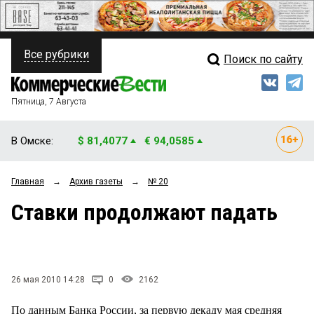
Все рубрики
Поиск по сайту
ПОЛИТИКА
Свежий выпуск
Медиа
ФИНАНСЫ
Пятница, 7 Августа
Кто есть кто
НЕДВИЖИМОСТЬ
В Омске:
$ 81,4077
€ 94,0585
Интервью
БИЗНЕС
Главная
→
Архив газеты
→
№ 20
Мнения
ОБЩЕСТВО
Ставки продолжают падать
Рейтинги
ЗАКОН
Блоги
НОВОСТИ КОМПАНИЙ
Архив
26 мая 2010 14:28
0
2162
ПРОИСШЕСТВИЯ
По данным Банка России, за первую декаду мая средняя