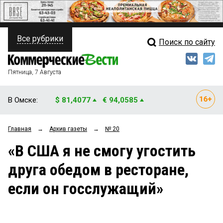
Все рубрики
Поиск по сайту
ПОЛИТИКА
Свежий выпуск
Медиа
ФИНАНСЫ
Пятница, 7 Августа
Кто есть кто
НЕДВИЖИМОСТЬ
В Омске:
$ 81,4077
€ 94,0585
Интервью
БИЗНЕС
Главная
→
Архив газеты
→
№ 20
Мнения
ОБЩЕСТВО
«В США я не смогу угостить
Рейтинги
ЗАКОН
друга обедом в ресторане,
Блоги
НОВОСТИ КОМПАНИЙ
если он госслужащий»
Архив
ПРОИСШЕСТВИЯ